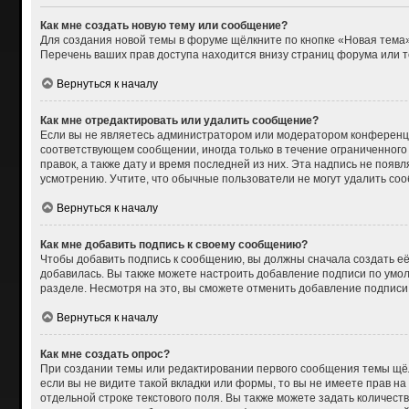
Как мне создать новую тему или сообщение?
Для создания новой темы в форуме щёлкните по кнопке «Новая тема»
Перечень ваших прав доступа находится внизу страниц форума или т
Вернуться к началу
Как мне отредактировать или удалить сообщение?
Если вы не являетесь администратором или модератором конференци
соответствующем сообщении, иногда только в течение ограниченного 
правок, а также дату и время последней из них. Эта надпись не поя
усмотрению. Учтите, что обычные пользователи не могут удалить сооб
Вернуться к началу
Как мне добавить подпись к своему сообщению?
Чтобы добавить подпись к сообщению, вы должны сначала создать её
добавилась. Вы также можете настроить добавление подписи по умо
разделе. Несмотря на это, вы сможете отменить добавление подпис
Вернуться к началу
Как мне создать опрос?
При создании темы или редактировании первого сообщения темы щёл
если вы не видите такой вкладки или формы, то вы не имеете прав на
отдельной строке текстового поля. Вы также можете задать количест