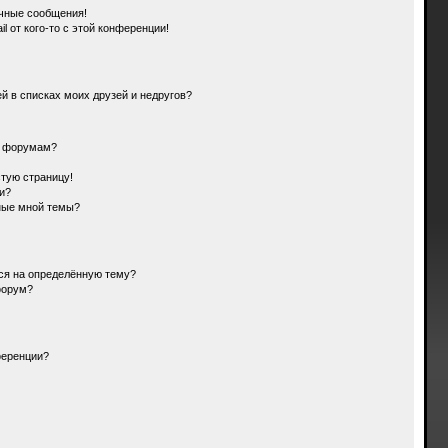
чные сообщения!
l от кого-то с этой конференции!
й в списках моих друзей и недругов?
и форумам?
стую страницу!
и?
ные мной темы?
ься на определённую тему?
форум?
ференции?