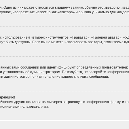
. Одно из них может относиться к вашему званию, обычно это звёздочки, ква
крупное, изображение известно как «аватара» и обычно уникально для каждог
 с использованием четырёх инструментов: «Граватар», «Галерея аватар», «
могут быть доступны. Если вы не можете использовать аватары, свяжитесь с
данных вами сообщений или идентифицируют определённых пользователей: 
ни установлены её администратором. Пожалуйста, не засоряйте конференцию
ли администратор понизят значение вашего счётчика сообщений.
ференцию!
общения другим пользователям через встроенную в конференцию форму, и то
 анонимными пользователями.