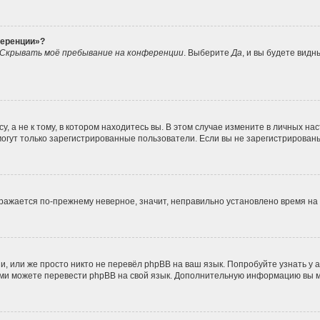
ференции»?
Скрывать моё пребывание на конференции
. Выберите
Да
, и вы будете вид
 а не к тому, в котором находитесь вы. В этом случае измените в личных наст
, могут только зарегистрированные пользователи. Если вы не зарегистрирован
ображается по-прежнему неверное, значит, неправильно установлено время н
, или же просто никто не перевёл phpBB на ваш язык. Попробуйте узнать у
 сами можете перевести phpBB на свой язык. Дополнительную информацию вы 