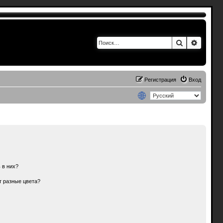
Поиск
Расшир
Регистрация
Вход
 в них?
т разные цвета?