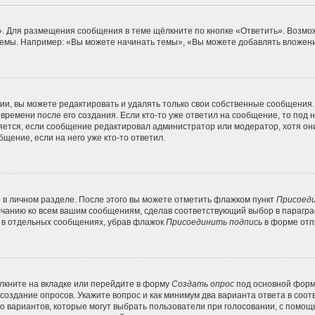
. Для размещения сообщения в теме щёлкните по кнопке «Ответить». Возмож
емы. Например: «Вы можете начинать темы», «Вы можете добавлять вложения
и, вы можете редактировать и удалять только свои собственные сообщения.
времени после его создания. Если кто-то уже ответил на сообщение, то под
вляется, если сообщение редактировал администратор или модератор, хотя он
щение, если на него уже кто-то ответил.
 в личном разделе. После этого вы можете отметить флажком пункт
Присоеди
лчанию ко всем вашим сообщениям, сделав соответствующий выбор в парагр
и в отдельных сообщениях, убрав флажок
Присоединить подпись
в форме отп
кните на вкладке или перейдите в форму
Создать опрос
под основной формо
 создание опросов. Укажите вопрос и как минимум два варианта ответа в соо
во вариантов, которые могут выбрать пользователи при голосовании, с помощ