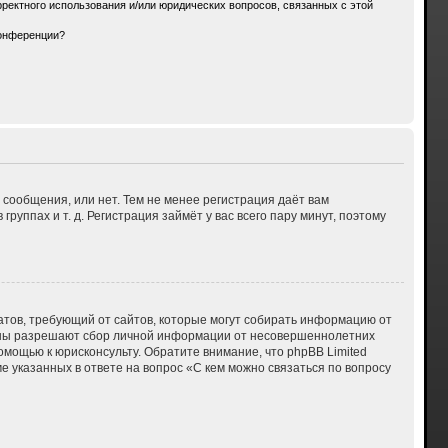
ректного использования и/или юридических вопросов, связанных с этой
конференции?
 сообщения, или нет. Тем не менее регистрация даёт вам
ппах и т. д. Регистрация займёт у вас всего пару минут, поэтому
 Штатов, требующий от сайтов, которые могут собирать информацию от
куны разрешают сбор личной информации от несовершеннолетних
омощью к юрисконсульту. Обратите внимание, что phpBB Limited
указанных в ответе на вопрос «С кем можно связаться по вопросу