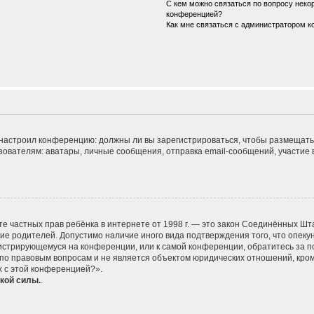
С кем можно связаться по вопросу некор
конференцией?
Как мне связаться с администратором 
ор настроил конференцию: должны ли вы зарегистрироваться, чтобы размещать
телям: аватары, личные сообщения, отправка email-сообщений, участие в гру
 защите частных прав ребёнка в интернете от 1998 г. — это закон Соединённых
сие родителей. Допустимо наличие иного вида подтверждения того, что опе
егистрирующемуся на конференции, или к самой конференции, обратитесь за п
 правовым вопросам и не является объектом юридических отношений, кроме 
х с этой конференцией?».
кой силы.
.