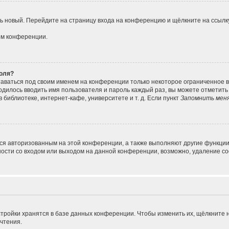
ить новый. Перейдите на страницу входа на конференцию и щёлкните на ссыл
ом конференции.
роля?
таваться под своим именем на конференции только некоторое ограниченное вр
ходилось вводить имя пользователя и пароль каждый раз, вы можете отметит
библиотеке, интернет-кафе, университете и т. д. Если пункт
Запомнить мен
ься авторизованным на этой конференции, а также выполняют другие функции
сти со входом или выходом на данной конференции, возможно, удаление coo
тройки хранятся в базе данных конференции. Чтобы изменить их, щёлкните 
очтения.