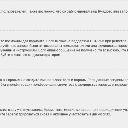
ользователей. Также возможно, что он заблокировал ваш IP-адрес или запр
 то возможны два варианта. Если включена поддержка COPPA и при регистрац
ые учётные записи были активированы пользователями или администратором 
ученным инструкциям. Если email-сообщение не получено, то возможно, что 
обуйте связаться с администратором.
о вы правильно вводите имя пользователя и пароль. Если данные введены пр
ибка в конфигурации конференции, свяжитесь с администратором для исправл
алил вашу учётную запись. Кроме того, многие конференции периодически у
е зарегистрироваться снова и активнее участвовать в дискуссиях.