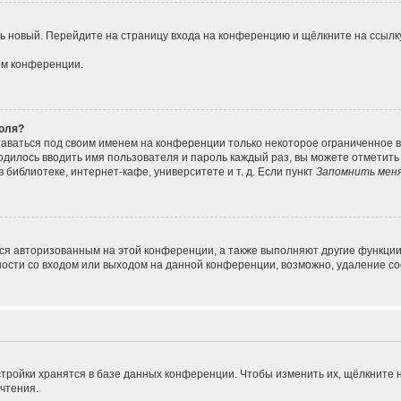
ить новый. Перейдите на страницу входа на конференцию и щёлкните на ссыл
ом конференции.
роля?
таваться под своим именем на конференции только некоторое ограниченное вр
ходилось вводить имя пользователя и пароль каждый раз, вы можете отметит
библиотеке, интернет-кафе, университете и т. д. Если пункт
Запомнить мен
ься авторизованным на этой конференции, а также выполняют другие функции
сти со входом или выходом на данной конференции, возможно, удаление coo
тройки хранятся в базе данных конференции. Чтобы изменить их, щёлкните 
очтения.