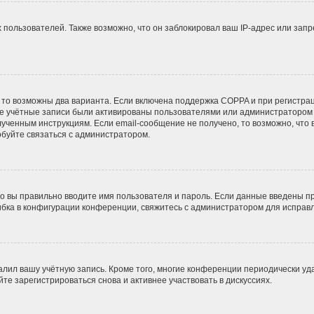
ользователей. Также возможно, что он заблокировал ваш IP-адрес или запр
 то возможны два варианта. Если включена поддержка COPPA и при регистрац
ые учётные записи были активированы пользователями или администратором 
ученным инструкциям. Если email-сообщение не получено, то возможно, что 
обуйте связаться с администратором.
о вы правильно вводите имя пользователя и пароль. Если данные введены пр
ибка в конфигурации конференции, свяжитесь с администратором для исправл
алил вашу учётную запись. Кроме того, многие конференции периодически у
е зарегистрироваться снова и активнее участвовать в дискуссиях.