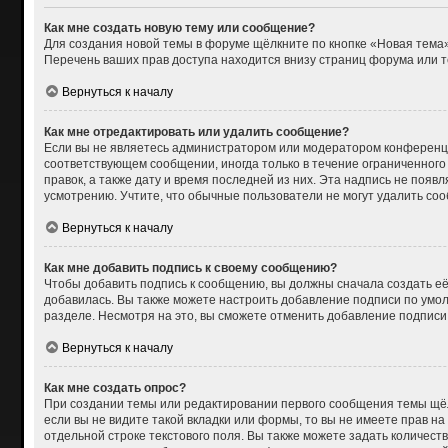
Как мне создать новую тему или сообщение?
Для создания новой темы в форуме щёлкните по кнопке «Новая тема»
Перечень ваших прав доступа находится внизу страниц форума или т
Вернуться к началу
Как мне отредактировать или удалить сообщение?
Если вы не являетесь администратором или модератором конференци
соответствующем сообщении, иногда только в течение ограниченного 
правок, а также дату и время последней из них. Эта надпись не поя
усмотрению. Учтите, что обычные пользователи не могут удалить сооб
Вернуться к началу
Как мне добавить подпись к своему сообщению?
Чтобы добавить подпись к сообщению, вы должны сначала создать её
добавилась. Вы также можете настроить добавление подписи по умо
разделе. Несмотря на это, вы сможете отменить добавление подпис
Вернуться к началу
Как мне создать опрос?
При создании темы или редактировании первого сообщения темы щёл
если вы не видите такой вкладки или формы, то вы не имеете прав на
отдельной строке текстового поля. Вы также можете задать количест