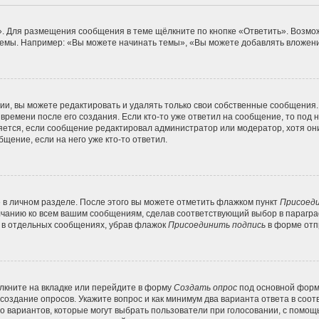
. Для размещения сообщения в теме щёлкните по кнопке «Ответить». Возмож
емы. Например: «Вы можете начинать темы», «Вы можете добавлять вложения
и, вы можете редактировать и удалять только свои собственные сообщения.
времени после его создания. Если кто-то уже ответил на сообщение, то под
вляется, если сообщение редактировал администратор или модератор, хотя он
щение, если на него уже кто-то ответил.
 в личном разделе. После этого вы можете отметить флажком пункт
Присоеди
лчанию ко всем вашим сообщениям, сделав соответствующий выбор в парагр
и в отдельных сообщениях, убрав флажок
Присоединить подпись
в форме отп
кните на вкладке или перейдите в форму
Создать опрос
под основной формо
 создание опросов. Укажите вопрос и как минимум два варианта ответа в соо
во вариантов, которые могут выбрать пользователи при голосовании, с помощ