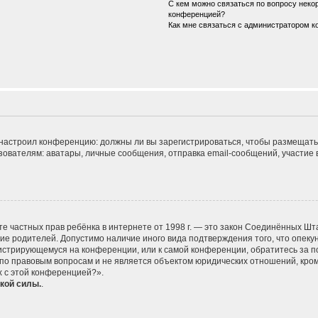
С кем можно связаться по вопросу некор
конференцией?
Как мне связаться с администратором 
ор настроил конференцию: должны ли вы зарегистрироваться, чтобы размещать
телям: аватары, личные сообщения, отправка email-сообщений, участие в гру
 защите частных прав ребёнка в интернете от 1998 г. — это закон Соединённых
сие родителей. Допустимо наличие иного вида подтверждения того, что опе
егистрирующемуся на конференции, или к самой конференции, обратитесь за п
 правовым вопросам и не является объектом юридических отношений, кроме 
х с этой конференцией?».
кой силы.
.