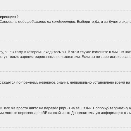
ференции»?
Скрывать моё пребывание на конференции
. Выберите
Да
, и вы будете вид
 а не к тому, в котором находитесь вы. В этом случае измените в личных наст
, могут только зарегистрированные пользователи. Если вы не зарегистрирован
ображается по-прежнему неверное, значит, неправильно установлено время н
, или же просто никто не перевёл phpBB на ваш язык. Попробуйте узнать у
 сами можете перевести phpBB на свой язык. Дополнительную информацию вы 