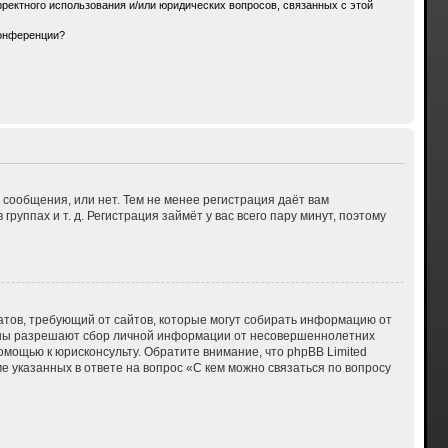
ректного использования и/или юридических вопросов, связанных с этой
конференции?
 сообщения, или нет. Тем не менее регистрация даёт вам
ппах и т. д. Регистрация займёт у вас всего пару минут, поэтому
 Штатов, требующий от сайтов, которые могут собирать информацию от
куны разрешают сбор личной информации от несовершеннолетних
омощью к юрисконсульту. Обратите внимание, что phpBB Limited
указанных в ответе на вопрос «С кем можно связаться по вопросу