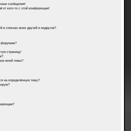
чные сообщения!
l от кого-то с этой конференции!
й в списках моих друзей и недругов?
и форумам?
стую страницу!
и?
ные мной темы?
ься на определённую тему?
форум?
ференции?