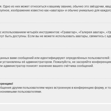
. Одно из них может относиться к вашему званию, обычно это звёздочки, ква
крупное, изображение известно как «аватара» и обычно уникально для каждог
 с использованием четырёх инструментов: «Граватар», «Галерея аватар», «
могут быть доступны. Если вы не можете использовать аватары, свяжитесь с
данных вами сообщений или идентифицируют определённых пользователей: 
ни установлены её администратором. Пожалуйста, не засоряйте конференцию
ли администратор понизят значение вашего счётчика сообщений.
ференцию!
общения другим пользователям через встроенную в конференцию форму, и то
 анонимными пользователями.