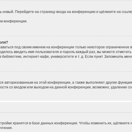
ить новый. Перейдите на страницу входа на конференцию и щёлкните на ссыл
ом конференции.
роля?
таваться под своим именем на конференции только некоторое ограниченное вр
ходилось вводить имя пользователя и пароль каждый раз, вы можете отметит
библиотеке, интернет-кафе, университете и т. д. Если пункт
Запомнить мен
ься авторизованным на этой конференции, а также выполняют другие функции
сти со входом или выходом на данной конференции, возможно, удаление coo
тройки хранятся в базе данных конференции. Чтобы изменить их, щёлкните 
очтения.