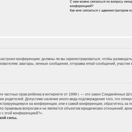
С кем можно связаться по вопросу некор
конференцией?
Как мне связаться с администратором 
ор настроил конференцию: должны ли вы зарегистрироваться, чтобы размещать
телям: аватары, личные сообщения, отправка email-сообщений, участие в гру
 защите частных прав ребёнка в интернете от 1998 г. — это закон Соединённых
сие родителей. Допустимо наличие иного вида подтверждения того, что опе
егистрирующемуся на конференции, или к самой конференции, обратитесь за п
 правовым вопросам и не является объектом юридических отношений, кроме 
х с этой конференцией?».
кой силы.
.