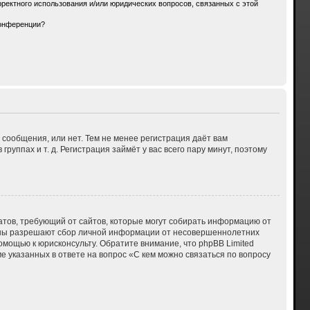
ректного использования и/или юридических вопросов, связанных с этой
конференции?
 сообщения, или нет. Тем не менее регистрация даёт вам
ппах и т. д. Регистрация займёт у вас всего пару минут, поэтому
 Штатов, требующий от сайтов, которые могут собирать информацию от
куны разрешают сбор личной информации от несовершеннолетних
омощью к юрисконсульту. Обратите внимание, что phpBB Limited
указанных в ответе на вопрос «С кем можно связаться по вопросу