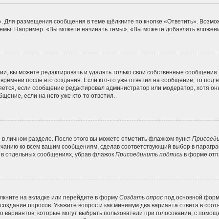
. Для размещения сообщения в теме щёлкните по кнопке «Ответить». Возмож
емы. Например: «Вы можете начинать темы», «Вы можете добавлять вложения
и, вы можете редактировать и удалять только свои собственные сообщения.
времени после его создания. Если кто-то уже ответил на сообщение, то под
вляется, если сообщение редактировал администратор или модератор, хотя он
щение, если на него уже кто-то ответил.
 в личном разделе. После этого вы можете отметить флажком пункт
Присоеди
лчанию ко всем вашим сообщениям, сделав соответствующий выбор в парагр
и в отдельных сообщениях, убрав флажок
Присоединить подпись
в форме отп
кните на вкладке или перейдите в форму
Создать опрос
под основной формо
 создание опросов. Укажите вопрос и как минимум два варианта ответа в соо
во вариантов, которые могут выбрать пользователи при голосовании, с помощ