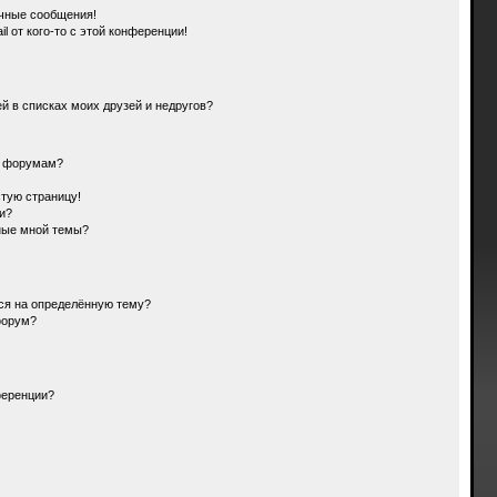
чные сообщения!
l от кого-то с этой конференции!
й в списках моих друзей и недругов?
и форумам?
стую страницу!
и?
ные мной темы?
ься на определённую тему?
форум?
ференции?