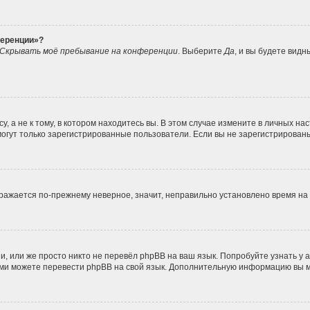
ференции»?
Скрывать моё пребывание на конференции
. Выберите
Да
, и вы будете вид
 а не к тому, в котором находитесь вы. В этом случае измените в личных наст
, могут только зарегистрированные пользователи. Если вы не зарегистрирован
ображается по-прежнему неверное, значит, неправильно установлено время н
, или же просто никто не перевёл phpBB на ваш язык. Попробуйте узнать у
 сами можете перевести phpBB на свой язык. Дополнительную информацию вы 