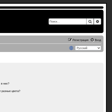
Поиск
Расшир
Регистрация
Вход
 в них?
т разные цвета?