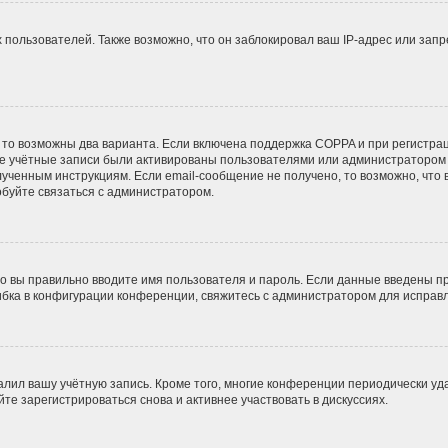
ользователей. Также возможно, что он заблокировал ваш IP-адрес или запр
 то возможны два варианта. Если включена поддержка COPPA и при регистрац
ые учётные записи были активированы пользователями или администратором 
ученным инструкциям. Если email-сообщение не получено, то возможно, что 
обуйте связаться с администратором.
о вы правильно вводите имя пользователя и пароль. Если данные введены пр
ибка в конфигурации конференции, свяжитесь с администратором для исправл
алил вашу учётную запись. Кроме того, многие конференции периодически у
е зарегистрироваться снова и активнее участвовать в дискуссиях.