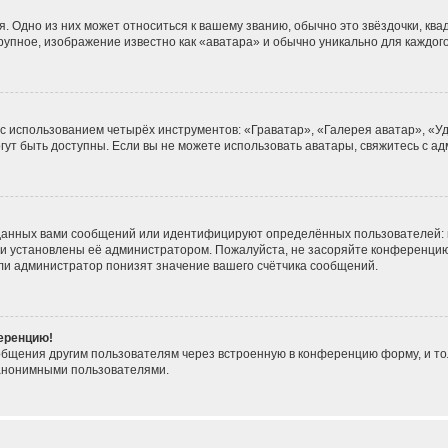
. Одно из них может относиться к вашему званию, обычно это звёздочки, ква
крупное, изображение известно как «аватара» и обычно уникально для каждог
 с использованием четырёх инструментов: «Граватар», «Галерея аватар», «
могут быть доступны. Если вы не можете использовать аватары, свяжитесь с
данных вами сообщений или идентифицируют определённых пользователей: 
ни установлены её администратором. Пожалуйста, не засоряйте конференцию
ли администратор понизят значение вашего счётчика сообщений.
ференцию!
общения другим пользователям через встроенную в конференцию форму, и то
 анонимными пользователями.