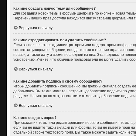
Как мне создать новую тему или сообщение?
Для создания новой темы в форуме щёлкните по кнопке «Новая тема»
Перечень ваших прав доступа находится внизу страниц форума или т
Вернуться к началу
Как мне отредактировать или удалить сообщение?
Если вы не являетесь администратором или модератором конференци
соответствующем сообщении, иногда только в течение ограниченного 
правок, а также дату и время последней из них. Эта надпись не поя
усмотрению. Учтите, что обычные пользователи не могут удалить сооб
Вернуться к началу
Как мне добавить подпись к своему сообщению?
Чтобы добавить подпись к сообщению, вы должны сначала создать её
добавилась. Вы также можете настроить добавление подписи по умо
разделе. Несмотря на это, вы сможете отменить добавление подпис
Вернуться к началу
Как мне создать опрос?
При создании темы или редактировании первого сообщения темы щёл
если вы не видите такой вкладки или формы, то вы не имеете прав на
отдельной строке текстового поля. Вы также можете задать количест