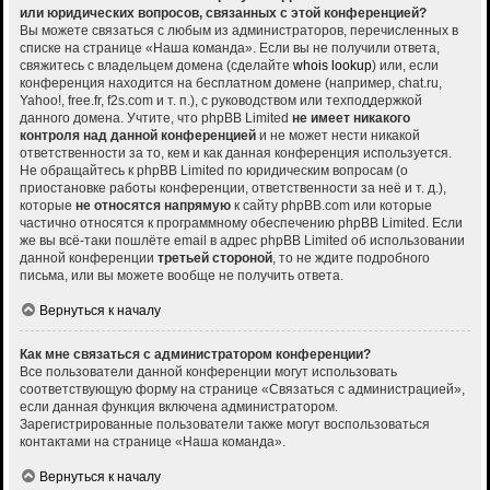
или юридических вопросов, связанных с этой конференцией?
Вы можете связаться с любым из администраторов, перечисленных в
списке на странице «Наша команда». Если вы не получили ответа,
свяжитесь с владельцем домена (сделайте
whois lookup
) или, если
конференция находится на бесплатном домене (например, chat.ru,
Yahoo!, free.fr, f2s.com и т. п.), с руководством или техподдержкой
данного домена. Учтите, что phpBB Limited
не имеет никакого
контроля над данной конференцией
и не может нести никакой
ответственности за то, кем и как данная конференция используется.
Не обращайтесь к phpBB Limited по юридическим вопросам (о
приостановке работы конференции, ответственности за неё и т. д.),
которые
не относятся напрямую
к сайту phpBB.com или которые
частично относятся к программному обеспечению phpBB Limited. Если
же вы всё-таки пошлёте email в адрес phpBB Limited об использовании
данной конференции
третьей стороной
, то не ждите подробного
письма, или вы можете вообще не получить ответа.
Вернуться к началу
Как мне связаться с администратором конференции?
Все пользователи данной конференции могут использовать
соответствующую форму на странице «Связаться с администрацией»,
если данная функция включена администратором.
Зарегистрированные пользователи также могут воспользоваться
контактами на странице «Наша команда».
Вернуться к началу