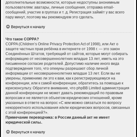
дополнительные возможности, которые недоступны анонимным
пользователям: аватары, личные сообщения, отправка email-
сообщений, участие в группах и т. д. Регистрация займёт у вас всего
пару минут, поэтому мы рекомендуем это сделать.
Вернуться к началу
Что такое COPPA?
COPPA (Children’s Online Privacy Protection Act of 1998), или Акт о
защите частных прав ребёнка в интернете от 1998 г. — это закон
Соединённых Штатов, требующий от сайтов, которые могут собирать
информацию от несовершеннолетних младше 13 лет, иметь на это
письменное согласие родителей. Допустимо наличие иного вида
подтверждения того, что опекуны разрешают сбор личной
информации от несовершеннолетних младше 13 лет. Если вы не
уверены, применимо ли это к вам, как к регистрирующемуся на
конференции, или к самой конференции, обратитесь за помощью к
юрисконсульту. Обратите внимание, что phpBB Limited администрация
данной конференции не может давать рекомендаций по правовым
вопросам и не является объектом юридических отношений, кроме
указанных в ответе на вопрос «С кем можно связаться по вопросу
некорректного использования и/или юридических вопросов, связанных
с этой конференцией?».
Примечание переводчика: в России данный акт не имеет
юридической силы.
.
Вернуться к началу