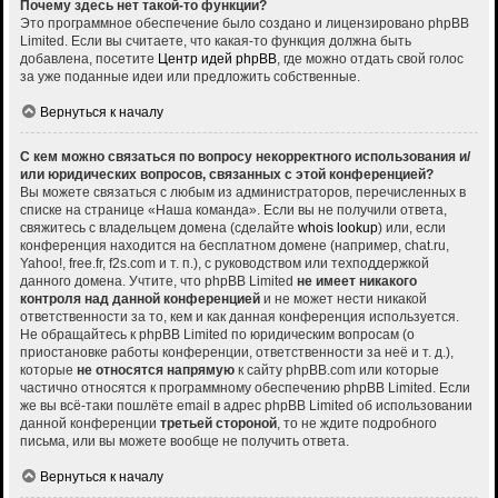
Почему здесь нет такой-то функции?
Это программное обеспечение было создано и лицензировано phpBB
Limited. Если вы считаете, что какая-то функция должна быть
добавлена, посетите
Центр идей phpBB
, где можно отдать свой голос
за уже поданные идеи или предложить собственные.
Вернуться к началу
С кем можно связаться по вопросу некорректного использования и/
или юридических вопросов, связанных с этой конференцией?
Вы можете связаться с любым из администраторов, перечисленных в
списке на странице «Наша команда». Если вы не получили ответа,
свяжитесь с владельцем домена (сделайте
whois lookup
) или, если
конференция находится на бесплатном домене (например, chat.ru,
Yahoo!, free.fr, f2s.com и т. п.), с руководством или техподдержкой
данного домена. Учтите, что phpBB Limited
не имеет никакого
контроля над данной конференцией
и не может нести никакой
ответственности за то, кем и как данная конференция используется.
Не обращайтесь к phpBB Limited по юридическим вопросам (о
приостановке работы конференции, ответственности за неё и т. д.),
которые
не относятся напрямую
к сайту phpBB.com или которые
частично относятся к программному обеспечению phpBB Limited. Если
же вы всё-таки пошлёте email в адрес phpBB Limited об использовании
данной конференции
третьей стороной
, то не ждите подробного
письма, или вы можете вообще не получить ответа.
Вернуться к началу