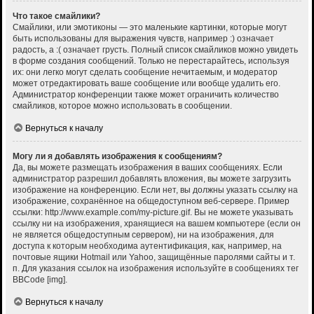
Что такое смайлики?
Смайлики, или эмотиконы — это маленькие картинки, которые могут
быть использованы для выражения чувств, например :) означает
радость, а :( означает грусть. Полный список смайликов можно увидеть
в форме создания сообщений. Только не перестарайтесь, используя
их: они легко могут сделать сообщение нечитаемым, и модератор
может отредактировать ваше сообщение или вообще удалить его.
Администратор конференции также может ограничить количество
смайликов, которое можно использовать в сообщении.
Вернуться к началу
Могу ли я добавлять изображения к сообщениям?
Да, вы можете размещать изображения в ваших сообщениях. Если
администратор разрешил добавлять вложения, вы можете загрузить
изображение на конференцию. Если нет, вы должны указать ссылку на
изображение, сохранённое на общедоступном веб-сервере. Пример
ссылки: http://www.example.com/my-picture.gif. Вы не можете указывать
ссылку ни на изображения, хранящиеся на вашем компьютере (если он
не является общедоступным сервером), ни на изображения, для
доступа к которым необходима аутентификация, как, например, на
почтовые ящики Hotmail или Yahoo, защищённые паролями сайты и т.
п. Для указания ссылок на изображения используйте в сообщениях тег
BBCode [img].
Вернуться к началу