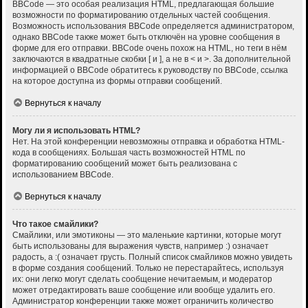
BBCode — это особая реализация HTML, предлагающая большие
возможности по форматированию отдельных частей сообщения.
Возможность использования BBCode определяется администратором,
однако BBCode также может быть отключён на уровне сообщения в
форме для его отправки. BBCode очень похож на HTML, но теги в нём
заключаются в квадратные скобки [ и ], а не в < и >. За дополнительной
информацией о BBCode обратитесь к руководству по BBCode, ссылка
на которое доступна из формы отправки сообщений.
Вернуться к началу
Могу ли я использовать HTML?
Нет. На этой конференции невозможны отправка и обработка HTML-
кода в сообщениях. Большая часть возможностей HTML по
форматированию сообщений может быть реализована с
использованием BBCode.
Вернуться к началу
Что такое смайлики?
Смайлики, или эмотиконы — это маленькие картинки, которые могут
быть использованы для выражения чувств, например :) означает
радость, а :( означает грусть. Полный список смайликов можно увидеть
в форме создания сообщений. Только не перестарайтесь, используя
их: они легко могут сделать сообщение нечитаемым, и модератор
может отредактировать ваше сообщение или вообще удалить его.
Администратор конференции также может ограничить количество