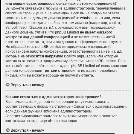
или юридических вопросов, связанных с этой конференцией?
Вы можете связаться с любым из администраторов, перечисленных в
списке на странице «Наша команда». Если вы не получили ответа,
свяжитесь с владельцем домена (сделайте
whois lookup
) или, если
конференция находится на бесплатном домене (например, chat.ru,
Yahoo!, free.fr, f2s.com и т. п.), с руководством или техподдержкой
данного домена. Учтите, что phpBB Limited
не имеет никакого
контроля над данной конференцией
и не может нести никакой
ответственности за то, кем и как данная конференция используется.
Не обращайтесь к phpBB Limited по юридическим вопросам (о
приостановке работы конференции, ответственности за неё и т. д.),
которые
не относятся напрямую
к сайту phpBB.com или которые
частично относятся к программному обеспечению phpBB Limited. Если
же вы всё-таки пошлёте email в адрес phpBB Limited об использовании
данной конференции
третьей стороной
, то не ждите подробного
письма, или вы можете вообще не получить ответа.
Вернуться к началу
Как мне связаться с администратором конференции?
Все пользователи данной конференции могут использовать
соответствующую форму на странице «Связаться с администрацией»,
если данная функция включена администратором.
Зарегистрированные пользователи также могут воспользоваться
контактами на странице «Наша команда».
Вернуться к началу