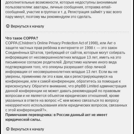
дополнительные возможности, которые недоступны анонимным
пользователям: аватары, личные сообщения, отправка email-
сообщений, участие в группах и т. д. Регистрация займёт у вас всего
пару минут, поэтому мы рекомендуем это сделать.
Вернуться к началу
Что такое COPPA?
COPPA (Children’s Online Privacy Protection Act of 1998), или Акт о
защите частных прав ребёнка в интернете от 1998 г. — это закон
Соединённых Штатов, требующий от сайтов, которые могут собирать
информацию от несовершеннолетних младше 13 лет, иметь на это
письменное согласие родителей. Допустимо наличие иного вида
подтверждения того, что опекуны разрешают сбор личной
информации от несовершеннолетних младше 13 лет. Если вы не
уверены, применимо ли это к вам, как к регистрирующемуся на
конференции, или к самой конференции, обратитесь за помощью к
юрисконсульту. Обратите внимание, что phpBB Limited администрация
данной конференции не может давать рекомендаций по правовым
вопросам и не является объектом юридических отношений, кроме
указанных в ответе на вопрос «С кем можно связаться по вопросу
некорректного использования и/или юридических вопросов, связанных
с этой конференцией?».
Примечание переводчика: в России данный акт не имеет
юридической силы.
.
Вернуться к началу