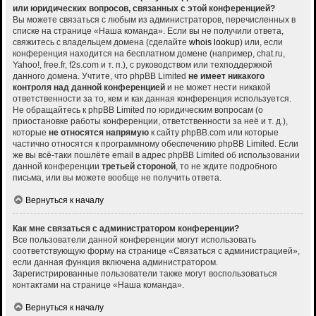
или юридических вопросов, связанных с этой конференцией?
Вы можете связаться с любым из администраторов, перечисленных в
списке на странице «Наша команда». Если вы не получили ответа,
свяжитесь с владельцем домена (сделайте
whois lookup
) или, если
конференция находится на бесплатном домене (например, chat.ru,
Yahoo!, free.fr, f2s.com и т. п.), с руководством или техподдержкой
данного домена. Учтите, что phpBB Limited
не имеет никакого
контроля над данной конференцией
и не может нести никакой
ответственности за то, кем и как данная конференция используется.
Не обращайтесь к phpBB Limited по юридическим вопросам (о
приостановке работы конференции, ответственности за неё и т. д.),
которые
не относятся напрямую
к сайту phpBB.com или которые
частично относятся к программному обеспечению phpBB Limited. Если
же вы всё-таки пошлёте email в адрес phpBB Limited об использовании
данной конференции
третьей стороной
, то не ждите подробного
письма, или вы можете вообще не получить ответа.
Вернуться к началу
Как мне связаться с администратором конференции?
Все пользователи данной конференции могут использовать
соответствующую форму на странице «Связаться с администрацией»,
если данная функция включена администратором.
Зарегистрированные пользователи также могут воспользоваться
контактами на странице «Наша команда».
Вернуться к началу