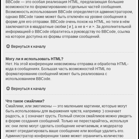
BBCode — это особая реализация HTML, предлагающая большие
возможности по форматированию отдельных частей сообщения.
Возможность использования BBCode определяется администратором,
однако BBCode также может быть отключён на уровне сообщения в
форме для его отправки. BBCode очень похож на HTML, но теги в нём
заключаются в квадратные скобки [ и ], а не в < и >. За дополнительной
информацией о BBCode обратитесь к руководству по BBCode, ссылка
на которое доступна из формы отправки сообщений.
Вернуться к началу
Могу ли я использовать HTML?
Нет. На этой конференции невозможны отправка и обработка HTML-
кода в сообщениях. Большая часть возможностей HTML по
форматированию сообщений может быть реализована с
использованием BBCode.
Вернуться к началу
Что такое смайлики?
Смайлики, или эмотиконы — это маленькие картинки, которые могут
быть использованы для выражения чувств, например :) означает
радость, а :( означает грусть. Полный список смайликов можно увидеть
в форме создания сообщений. Только не перестарайтесь, используя
их: они легко могут сделать сообщение нечитаемым, и модератор
может отредактировать ваше сообщение или вообще удалить его.
Администратор конференции также может ограничить количество