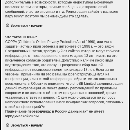
дополнительные возможности, которые недоступны анонимным
пользователям: аватары, личные сообщения, отправка email-
сообщений, участие в группах и т. д. Регистрация займёт у вас всего
пару минут, поэтому мы рекомендуем это сделать.
Вернуться к началу
Что такое COPPA?
COPPA (Children’s Online Privacy Protection Act of 1998), или Акт о
защите частных прав ребёнка в интернете от 1998 г. — это закон
Соединённых Штатов, требующий от сайтов, которые могут собирать
информацию от несовершеннолетних младше 13 лет, иметь на это
письменное согласие родителей. Допустимо наличие иного вида
подтверждения того, что опекуны разрешают сбор личной
информации от несовершеннолетних младше 13 лет. Если вы не
уверены, применимо ли это к вам, как к регистрирующемуся на
конференции, или к самой конференции, обратитесь за помощью к
юрисконсульту. Обратите внимание, что phpBB Limited администрация
данной конференции не может давать рекомендаций по правовым
вопросам и не является объектом юридических отношений, кроме
указанных в ответе на вопрос «С кем можно связаться по вопросу
некорректного использования и/или юридических вопросов, связанных
с этой конференцией?».
Примечание переводчика: в России данный акт не имеет
юридической силы.
.
Вернуться к началу