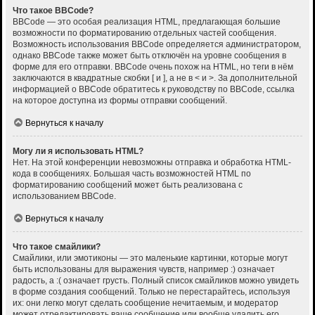
Что такое BBCode?
BBCode — это особая реализация HTML, предлагающая большие
возможности по форматированию отдельных частей сообщения.
Возможность использования BBCode определяется администратором,
однако BBCode также может быть отключён на уровне сообщения в
форме для его отправки. BBCode очень похож на HTML, но теги в нём
заключаются в квадратные скобки [ и ], а не в < и >. За дополнительной
информацией о BBCode обратитесь к руководству по BBCode, ссылка
на которое доступна из формы отправки сообщений.
Вернуться к началу
Могу ли я использовать HTML?
Нет. На этой конференции невозможны отправка и обработка HTML-
кода в сообщениях. Большая часть возможностей HTML по
форматированию сообщений может быть реализована с
использованием BBCode.
Вернуться к началу
Что такое смайлики?
Смайлики, или эмотиконы — это маленькие картинки, которые могут
быть использованы для выражения чувств, например :) означает
радость, а :( означает грусть. Полный список смайликов можно увидеть
в форме создания сообщений. Только не перестарайтесь, используя
их: они легко могут сделать сообщение нечитаемым, и модератор
может отредактировать ваше сообщение или вообще удалить его.