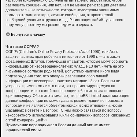
настроил конференцию: должны ли вы зарегистрироваться, чтобы
размещать сообщения, или нет. Тем не менее регистрация даёт вам
дополнительные возможности, которые недоступны анонимным
пользователям: аватары, личные сообщения, отправка email-
сообщений, участие в группах и т. д. Регистрация займёт у вас всего
пару минут, поэтому мы рекомендуем это сделать.
Вернуться к началу
Что такое COPPA?
COPPA (Children’s Online Privacy Protection Act of 1998), или Акт о
защите частных прав ребёнка в интернете от 1998 г. — это закон
Соединённых Штатов, требующий от сайтов, которые могут собирать
информацию от несовершеннолетних младше 13 лет, иметь на это
письменное согласие родителей. Допустимо наличие иного вида
подтверждения того, что опекуны разрешают сбор личной
информации от несовершеннолетних младше 13 лет. Если вы не
уверены, применимо ли это к вам, как к регистрирующемуся на
конференции, или к самой конференции, обратитесь за помощью к
юрисконсульту. Обратите внимание, что phpBB Limited администрация
данной конференции не может давать рекомендаций по правовым
вопросам и не является объектом юридических отношений, кроме
указанных в ответе на вопрос «С кем можно связаться по вопросу
некорректного использования и/или юридических вопросов, связанных
с этой конференцией?».
Примечание переводчика: в России данный акт не имеет
юридической силы.
.