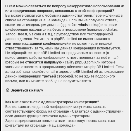
С кем можно связаться по вопросу некорректного использования и/
или юридических вопросов, связанных с этой конференцией?
Вы можете связаться с любым из администраторов, перечисленных в
списке на странице «Наша команда». Если вы не получили ответа,
свяжитесь с владельцем домена (сделайте
whois lookup
) или, если
конференция находится на бесплатном домене (например, chat.ru,
Yahoo!, free.fr, f2s.com и т. п.), с руководством или техподдержкой
данного домена. Учтите, что phpBB Limited
не имеет никакого
контроля над данной конференцией
и не может нести никакой
ответственности за то, кем и как данная конференция используется.
Не обращайтесь к phpBB Limited по юридическим вопросам (о
приостановке работы конференции, ответственности за неё и т. д.),
которые
не относятся напрямую
к сайту phpBB.com или которые
частично относятся к программному обеспечению phpBB Limited. Если
же вы всё-таки пошлёте email в адрес phpBB Limited об использовании
данной конференции
третьей стороной
, то не ждите подробного
письма, или вы можете вообще не получить ответа.
Вернуться к началу
Как мне связаться с администратором конференции?
Все пользователи данной конференции могут использовать
соответствующую форму на странице «Связаться с администрацией»,
если данная функция включена администратором.
Зарегистрированные пользователи также могут воспользоваться
контактами на странице «Наша команда».