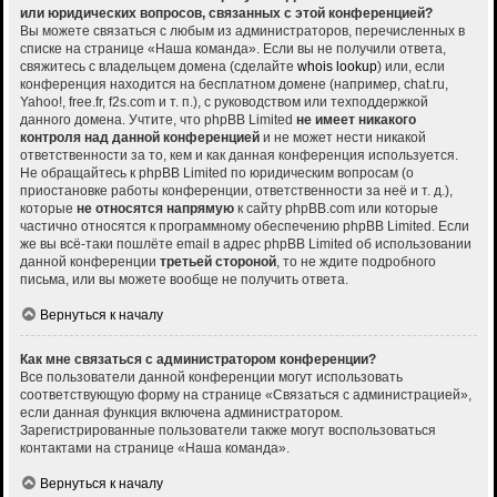
или юридических вопросов, связанных с этой конференцией?
Вы можете связаться с любым из администраторов, перечисленных в
списке на странице «Наша команда». Если вы не получили ответа,
свяжитесь с владельцем домена (сделайте
whois lookup
) или, если
конференция находится на бесплатном домене (например, chat.ru,
Yahoo!, free.fr, f2s.com и т. п.), с руководством или техподдержкой
данного домена. Учтите, что phpBB Limited
не имеет никакого
контроля над данной конференцией
и не может нести никакой
ответственности за то, кем и как данная конференция используется.
Не обращайтесь к phpBB Limited по юридическим вопросам (о
приостановке работы конференции, ответственности за неё и т. д.),
которые
не относятся напрямую
к сайту phpBB.com или которые
частично относятся к программному обеспечению phpBB Limited. Если
же вы всё-таки пошлёте email в адрес phpBB Limited об использовании
данной конференции
третьей стороной
, то не ждите подробного
письма, или вы можете вообще не получить ответа.
Вернуться к началу
Как мне связаться с администратором конференции?
Все пользователи данной конференции могут использовать
соответствующую форму на странице «Связаться с администрацией»,
если данная функция включена администратором.
Зарегистрированные пользователи также могут воспользоваться
контактами на странице «Наша команда».
Вернуться к началу