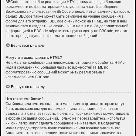
BBCode — это особая реализация HTML, предлагающая большие
возможности по форматированию отдельных частей сообщения.
Возможность использования BBCode определяется администратором,
однако BBCode также может быть отключён на уровне сообщения в
форме для его отправки. BBCode очень похож на HTML, но теги в нём
заключаются в квадратные скобки [ и ], а не в < и >. За дополнительной
информацией о BBCode обратитесь к руководству по BBCode, ссылка
на которое доступна из формы отправки сообщений.
Вернуться к началу
Могу ли я использовать HTML?
Нет. На этой конференции невозможны отправка и обработка HTML-
кода в сообщениях. Большая часть возможностей HTML по
форматированию сообщений может быть реализована с
использованием BBCode.
Вернуться к началу
Что такое смайлики?
Смайлики, или эмотиконы — это маленькие картинки, которые могут
быть использованы для выражения чувств, например :) означает
радость, а :( означает грусть. Полный список смайликов можно увидеть
в форме создания сообщений. Только не перестарайтесь, используя
их: они легко могут сделать сообщение нечитаемым, и модератор
может отредактировать ваше сообщение или вообще удалить его.
Администратор конференции также может ограничить количество