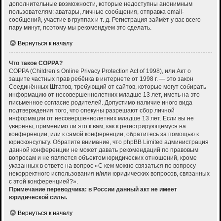
дополнительные возможности, которые недоступны анонимным
пользователям: аватары, личные сообщения, отправка email-
сообщений, участие в группах и т. д. Регистрация займёт у вас всего
пару минут, поэтому мы рекомендуем это сделать.
Вернуться к началу
Что такое COPPA?
COPPA (Children’s Online Privacy Protection Act of 1998), или Акт о
защите частных прав ребёнка в интернете от 1998 г. — это закон
Соединённых Штатов, требующий от сайтов, которые могут собирать
информацию от несовершеннолетних младше 13 лет, иметь на это
письменное согласие родителей. Допустимо наличие иного вида
подтверждения того, что опекуны разрешают сбор личной
информации от несовершеннолетних младше 13 лет. Если вы не
уверены, применимо ли это к вам, как к регистрирующемуся на
конференции, или к самой конференции, обратитесь за помощью к
юрисконсульту. Обратите внимание, что phpBB Limited администрация
данной конференции не может давать рекомендаций по правовым
вопросам и не является объектом юридических отношений, кроме
указанных в ответе на вопрос «С кем можно связаться по вопросу
некорректного использования и/или юридических вопросов, связанных
с этой конференцией?».
Примечание переводчика: в России данный акт не имеет
юридической силы.
.
Вернуться к началу