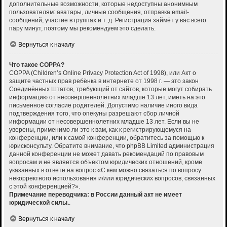
дополнительные возможности, которые недоступны анонимным
пользователям: аватары, личные сообщения, отправка email-
сообщений, участие в группах и т. д. Регистрация займёт у вас всего
пару минут, поэтому мы рекомендуем это сделать.
Вернуться к началу
Что такое COPPA?
COPPA (Children’s Online Privacy Protection Act of 1998), или Акт о
защите частных прав ребёнка в интернете от 1998 г. — это закон
Соединённых Штатов, требующий от сайтов, которые могут собирать
информацию от несовершеннолетних младше 13 лет, иметь на это
письменное согласие родителей. Допустимо наличие иного вида
подтверждения того, что опекуны разрешают сбор личной
информации от несовершеннолетних младше 13 лет. Если вы не
уверены, применимо ли это к вам, как к регистрирующемуся на
конференции, или к самой конференции, обратитесь за помощью к
юрисконсульту. Обратите внимание, что phpBB Limited администрация
данной конференции не может давать рекомендаций по правовым
вопросам и не является объектом юридических отношений, кроме
указанных в ответе на вопрос «С кем можно связаться по вопросу
некорректного использования и/или юридических вопросов, связанных
с этой конференцией?».
Примечание переводчика: в России данный акт не имеет
юридической силы.
.
Вернуться к началу