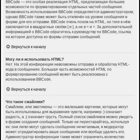
BBCode — это особая реализация HTML, предлагающая большие
возможности по форматированию отдельных частей сообщения.
Возможность использования BBCode определяется администратором,
однако BBCode также может быть отключён на уровне сообщения в
форме для его отправки. BBCode очень похож на HTML, но теги в нём
заключаются в квадратные скобки [ и ], а не в < и >. За дополнительной
информацией о BBCode обратитесь к руководству по BBCode, ссылка
на которое доступна из формы отправки сообщений.
Вернуться к началу
Могу ли я использовать HTML?
Нет. На этой конференции невозможны отправка и обработка HTML-
кода в сообщениях. Большая часть возможностей HTML по
форматированию сообщений может быть реализована с
использованием BBCode.
Вернуться к началу
Что такое смайлики?
Смайлики, или эмотиконы — это маленькие картинки, которые могут
быть использованы для выражения чувств, например :) означает
радость, а :( означает грусть. Полный список смайликов можно увидеть
в форме создания сообщений. Только не перестарайтесь, используя
их: они легко могут сделать сообщение нечитаемым, и модератор
может отредактировать ваше сообщение или вообще удалить его.
Администратор конференции также может ограничить количество