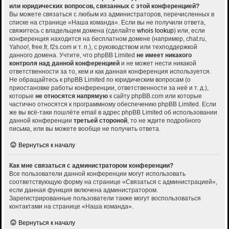
или юридических вопросов, связанных с этой конференцией?
Вы можете связаться с любым из администраторов, перечисленных в
списке на странице «Наша команда». Если вы не получили ответа,
свяжитесь с владельцем домена (сделайте
whois lookup
) или, если
конференция находится на бесплатном домене (например, chat.ru,
Yahoo!, free.fr, f2s.com и т. п.), с руководством или техподдержкой
данного домена. Учтите, что phpBB Limited
не имеет никакого
контроля над данной конференцией
и не может нести никакой
ответственности за то, кем и как данная конференция используется.
Не обращайтесь к phpBB Limited по юридическим вопросам (о
приостановке работы конференции, ответственности за неё и т. д.),
которые
не относятся напрямую
к сайту phpBB.com или которые
частично относятся к программному обеспечению phpBB Limited. Если
же вы всё-таки пошлёте email в адрес phpBB Limited об использовании
данной конференции
третьей стороной
, то не ждите подробного
письма, или вы можете вообще не получить ответа.
Вернуться к началу
Как мне связаться с администратором конференции?
Все пользователи данной конференции могут использовать
соответствующую форму на странице «Связаться с администрацией»,
если данная функция включена администратором.
Зарегистрированные пользователи также могут воспользоваться
контактами на странице «Наша команда».
Вернуться к началу