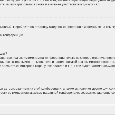
алил вашу учётную запись. Кроме того, многие конференции периодически у
е зарегистрироваться снова и активнее участвовать в дискуссиях.
ить новый. Перейдите на страницу входа на конференцию и щёлкните на ссыл
ом конференции.
роля?
таваться под своим именем на конференции только некоторое ограниченное вр
ходилось вводить имя пользователя и пароль каждый раз, вы можете отметит
библиотеке, интернет-кафе, университете и т. д. Если пункт
Запомнить мен
ься авторизованным на этой конференции, а также выполняют другие функции
сти со входом или выходом на данной конференции, возможно, удаление coo