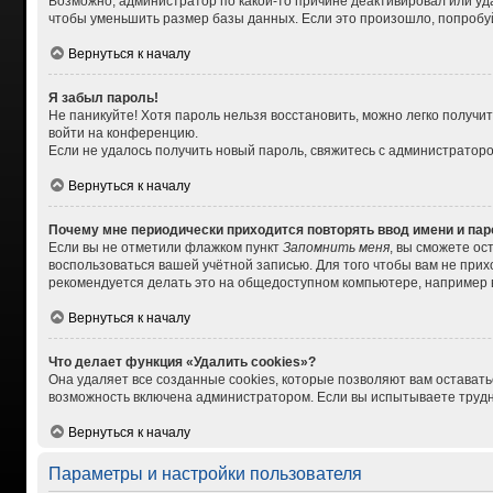
Возможно, администратор по какой-то причине деактивировал или уд
чтобы уменьшить размер базы данных. Если это произошло, попробуйт
Вернуться к началу
Я забыл пароль!
Не паникуйте! Хотя пароль нельзя восстановить, можно легко получ
войти на конференцию.
Если не удалось получить новый пароль, свяжитесь с администратор
Вернуться к началу
Почему мне периодически приходится повторять ввод имени и па
Если вы не отметили флажком пункт
Запомнить меня
, вы сможете ос
воспользоваться вашей учётной записью. Для того чтобы вам не при
рекомендуется делать это на общедоступном компьютере, например в 
Вернуться к началу
Что делает функция «Удалить cookies»?
Она удаляет все созданные cookies, которые позволяют вам остават
возможность включена администратором. Если вы испытываете трудно
Вернуться к началу
Параметры и настройки пользователя