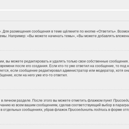
. Для размещения сообщения в теме щёлкните по кнопке «Ответить». Возмож
емы. Например: «Вы можете начинать темы», «Вы можете добавлять вложения
и, вы можете редактировать и удалять только свои собственные сообщения.
времени после его создания. Если кто-то уже ответил на сообщение, то под
вляется, если сообщение редактировал администратор или модератор, хотя он
щение, если на него уже кто-то ответил.
 в личном разделе. После этого вы можете отметить флажком пункт
Присоеди
лчанию ко всем вашим сообщениям, сделав соответствующий выбор в парагр
и в отдельных сообщениях, убрав флажок
Присоединить подпись
в форме отп