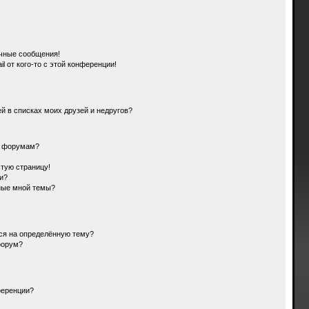
чные сообщения!
l от кого-то с этой конференции!
й в списках моих друзей и недругов?
и форумам?
стую страницу!
и?
ные мной темы?
ься на определённую тему?
форум?
ференции?