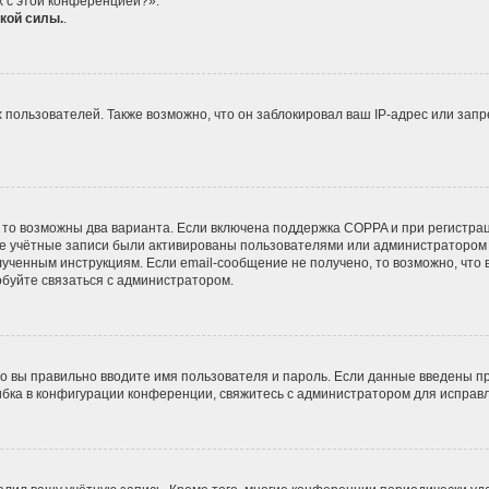
х с этой конференцией?».
кой силы.
.
ользователей. Также возможно, что он заблокировал ваш IP-адрес или запр
 то возможны два варианта. Если включена поддержка COPPA и при регистрац
ые учётные записи были активированы пользователями или администратором 
ученным инструкциям. Если email-сообщение не получено, то возможно, что 
обуйте связаться с администратором.
о вы правильно вводите имя пользователя и пароль. Если данные введены пр
ибка в конфигурации конференции, свяжитесь с администратором для исправл