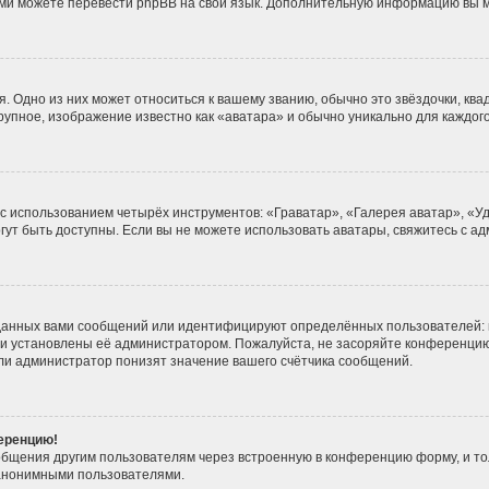
 сами можете перевести phpBB на свой язык. Дополнительную информацию вы 
. Одно из них может относиться к вашему званию, обычно это звёздочки, ква
крупное, изображение известно как «аватара» и обычно уникально для каждог
 с использованием четырёх инструментов: «Граватар», «Галерея аватар», «
могут быть доступны. Если вы не можете использовать аватары, свяжитесь с
данных вами сообщений или идентифицируют определённых пользователей: 
ни установлены её администратором. Пожалуйста, не засоряйте конференцию
ли администратор понизят значение вашего счётчика сообщений.
ференцию!
общения другим пользователям через встроенную в конференцию форму, и то
 анонимными пользователями.