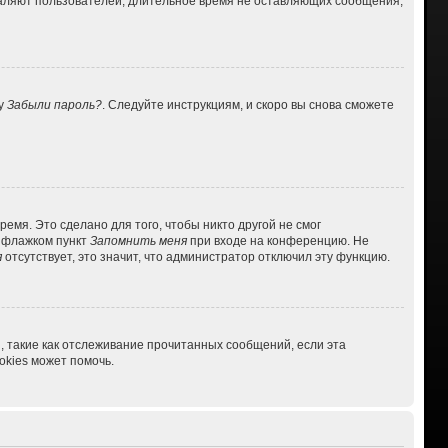
даляют пользователей, длительное время не оставляющих сообщения,
ку
Забыли пароль?
. Следуйте инструкциям, и скоро вы снова сможете
емя. Это сделано для того, чтобы никто другой не смог
ь флажком пункт
Запомнить меня
при входе на конференцию. Не
я
отсутствует, это значит, что администратор отключил эту функцию.
, такие как отслеживание прочитанных сообщений, если эта
kies может помочь.