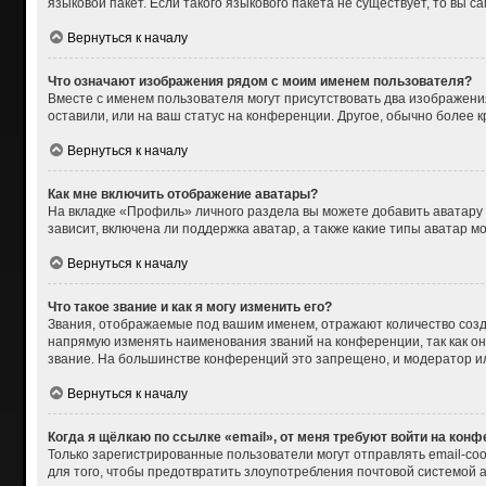
языковой пакет. Если такого языкового пакета не существует, то вы
Вернуться к началу
Что означают изображения рядом с моим именем пользователя?
Вместе с именем пользователя могут присутствовать два изображения
оставили, или на ваш статус на конференции. Другое, обычно более 
Вернуться к началу
Как мне включить отображение аватары?
На вкладке «Профиль» личного раздела вы можете добавить аватару
зависит, включена ли поддержка аватар, а также какие типы аватар 
Вернуться к началу
Что такое звание и как я могу изменить его?
Звания, отображаемые под вашим именем, отражают количество соз
напрямую изменять наименования званий на конференции, так как о
звание. На большинстве конференций это запрещено, и модератор и
Вернуться к началу
Когда я щёлкаю по ссылке «email», от меня требуют войти на кон
Только зарегистрированные пользователи могут отправлять email-со
для того, чтобы предотвратить злоупотребления почтовой системой