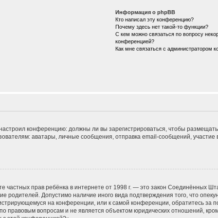
Информация о phpBB
Кто написал эту конференцию?
Почему здесь нет такой-то функции?
С кем можно связаться по вопросу некор
конференцией?
Как мне связаться с администратором 
ор настроил конференцию: должны ли вы зарегистрироваться, чтобы размещать
телям: аватары, личные сообщения, отправка email-сообщений, участие в гру
 защите частных прав ребёнка в интернете от 1998 г. — это закон Соединённых
сие родителей. Допустимо наличие иного вида подтверждения того, что опе
егистрирующемуся на конференции, или к самой конференции, обратитесь за п
 правовым вопросам и не является объектом юридических отношений, кроме 