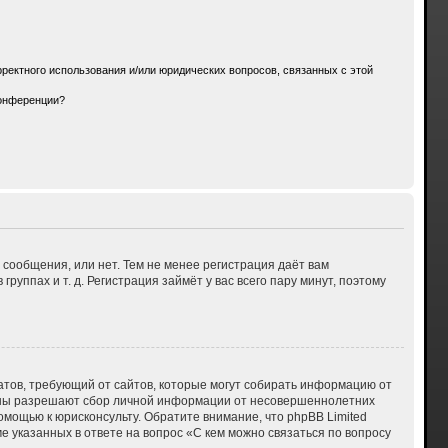
ректного использования и/или юридических вопросов, связанных с этой
конференции?
 сообщения, или нет. Тем не менее регистрация даёт вам
ппах и т. д. Регистрация займёт у вас всего пару минут, поэтому
 Штатов, требующий от сайтов, которые могут собирать информацию от
куны разрешают сбор личной информации от несовершеннолетних
омощью к юрисконсульту. Обратите внимание, что phpBB Limited
указанных в ответе на вопрос «С кем можно связаться по вопросу