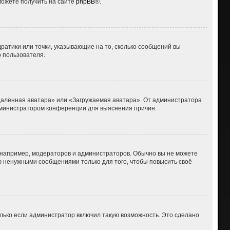
можете получить на сайте
phpBB
®.
дратики или точки, указывающие на то, сколько сообщений вы
о пользователя.
Удалённая аватара» или «Загружаемая аватара». От администратора
 администратором конференции для выяснения причин.
например, модераторов и администраторов. Обычно вы не можете
 ненужными сообщениями только для того, чтобы повысить своё
лько если администратор включил такую возможность. Это сделано