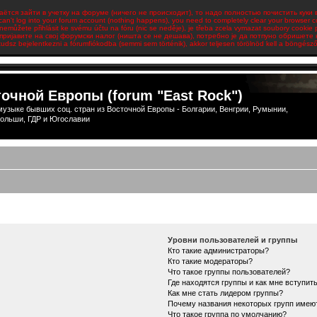
аётся зайти в учетку на форуме (ничего не происходит), то надо полностью почистить куки 
 can't log into your forum account (nothing happens), you need to completely clear your browser c
emůžete přihlásit ke svému účtu na fóru (nic se neděje), je třeba zcela vymazat soubory cookie 
пријавите на свој форумски налог (ништа се не дешава), потребно је да потпуно обришете
udsz bejelentkezni a fórumfiókodba (semmi sem történik), akkor teljesen törölnöd kell a böngésződ 
очной Европы (forum "East Rock")
узыке бывших соц. стран из Восточной Европы - Болгарии, Венгрии, Румынии,
ольши, ГДР и Югославии
Уровни пользователей и группы
Кто такие администраторы?
Кто такие модераторы?
Что такое группы пользователей?
Где находятся группы и как мне вступить
Как мне стать лидером группы?
Почему названия некоторых групп имею
Что такое группа по умолчанию?