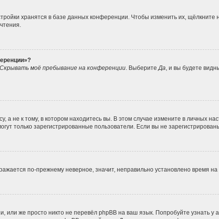
тройки хранятся в базе данных конференции. Чтобы изменить их, щёлкните 
очтения.
ференции»?
Скрывать моё пребывание на конференции
. Выберите
Да
, и вы будете вид
 а не к тому, в котором находитесь вы. В этом случае измените в личных наст
, могут только зарегистрированные пользователи. Если вы не зарегистрирован
ображается по-прежнему неверное, значит, неправильно установлено время н
, или же просто никто не перевёл phpBB на ваш язык. Попробуйте узнать у