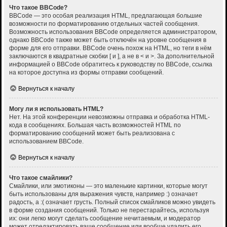
Что такое BBCode?
BBCode — это особая реализация HTML, предлагающая большие
возможности по форматированию отдельных частей сообщения.
Возможность использования BBCode определяется администратором,
однако BBCode также может быть отключён на уровне сообщения в
форме для его отправки. BBCode очень похож на HTML, но теги в нём
заключаются в квадратные скобки [ и ], а не в < и >. За дополнительной
информацией о BBCode обратитесь к руководству по BBCode, ссылка
на которое доступна из формы отправки сообщений.
Вернуться к началу
Могу ли я использовать HTML?
Нет. На этой конференции невозможны отправка и обработка HTML-
кода в сообщениях. Большая часть возможностей HTML по
форматированию сообщений может быть реализована с
использованием BBCode.
Вернуться к началу
Что такое смайлики?
Смайлики, или эмотиконы — это маленькие картинки, которые могут
быть использованы для выражения чувств, например :) означает
радость, а :( означает грусть. Полный список смайликов можно увидеть
в форме создания сообщений. Только не перестарайтесь, используя
их: они легко могут сделать сообщение нечитаемым, и модератор
может отредактировать ваше сообщение или вообще удалить его.