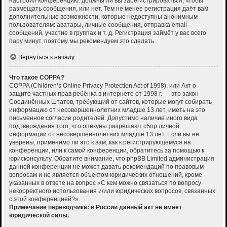
настроил конференцию: должны ли вы зарегистрироваться, чтобы
размещать сообщения, или нет. Тем не менее регистрация даёт вам
дополнительные возможности, которые недоступны анонимным
пользователям: аватары, личные сообщения, отправка email-
сообщений, участие в группах и т. д. Регистрация займёт у вас всего
пару минут, поэтому мы рекомендуем это сделать.
Вернуться к началу
Что такое COPPA?
COPPA (Children’s Online Privacy Protection Act of 1998), или Акт о
защите частных прав ребёнка в интернете от 1998 г. — это закон
Соединённых Штатов, требующий от сайтов, которые могут собирать
информацию от несовершеннолетних младше 13 лет, иметь на это
письменное согласие родителей. Допустимо наличие иного вида
подтверждения того, что опекуны разрешают сбор личной
информации от несовершеннолетних младше 13 лет. Если вы не
уверены, применимо ли это к вам, как к регистрирующемуся на
конференции, или к самой конференции, обратитесь за помощью к
юрисконсульту. Обратите внимание, что phpBB Limited администрация
данной конференции не может давать рекомендаций по правовым
вопросам и не является объектом юридических отношений, кроме
указанных в ответе на вопрос «С кем можно связаться по вопросу
некорректного использования и/или юридических вопросов, связанных
с этой конференцией?».
Примечание переводчика: в России данный акт не имеет
юридической силы.
.