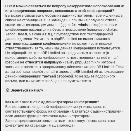
С кем можно связаться по вопросу некорректного использования и/
или юридических вопросов, связанных с этой конференцией?
Вы можете связаться с любым из администраторов, перечисленных в
списке на странице «Наша команда». Если вы не получили ответа,
свяжитесь с владельцем домена (сделайте
whois lookup
) или, если
конференция находится на бесплатном домене (например, chat.ru,
Yahoo!, free.fr, f2s.com и т. п.), с руководством или техподдержкой
данного домена. Учтите, что phpBB Limited
не имеет никакого
контроля над данной конференцией
и не может нести никакой
ответственности за то, кем и как данная конференция используется.
Не обращайтесь к phpBB Limited по юридическим вопросам (о
приостановке работы конференции, ответственности за неё и т. д.),
которые
не относятся напрямую
к сайту phpBB.com или которые
частично относятся к программному обеспечению phpBB Limited. Если
же вы всё-таки пошлёте email в адрес phpBB Limited об использовании
данной конференции
третьей стороной
, то не ждите подробного
письма, или вы можете вообще не получить ответа.
Вернуться к началу
Как мне связаться с администратором конференции?
Все пользователи данной конференции могут использовать
соответствующую форму на странице «Связаться с администрацией»,
если данная функция включена администратором.
Зарегистрированные пользователи также могут воспользоваться
контактами на странице «Наша команда».