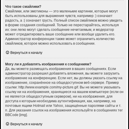
Что такое смайлики?
Смайлики, или эмотиконы — это маленькие картинки, которые могут
быть использованы для выражения чувств, например :) означает
радость, а :( означает грусть. Полный список смайликов можно увидеть
в форме создания сообщений. Только не перестарайтесь, используя
их: они легко могут сделать сообщение нечитаемым, и модератор
может отредактировать ваше сообщение или вообще удалить его.
Администратор конференции также может ограничить количество
смайликов, которое можно использовать в сообщении.
Вернуться к началу
Могу ли я добавлять изображения к сообщениям?
Да, вы можете размещать изображения в ваших сообщениях. Если
администратор разрешил добавлять вложения, вы можете загрузить
изображение на конференцию. Если нет, вы должны указать ссылку на
изображение, сохранённое на общедоступном веб-сервере. Пример
ссылки: http://www.example.com/my-picture.gif. Вы не можете указывать
ссылку ни на изображения, хранящиеся на вашем компьютере (если он
не является общедоступным сервером), ни на изображения, для
доступа к которым необходима аутентификация, как, например, на
почтовые ящики Hotmail или Yahoo, защищённые паролями сайты и т.
п. Для указания ссылок на изображения используйте в сообщениях тег
BBCode [img].
Вернуться к началу