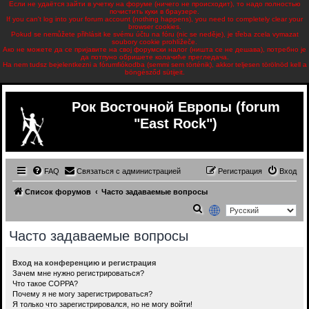
Если не удаётся зайти в учетку на форуме (ничего не происходит), то надо полностью
почистить куки в браузере.
If you can't log into your forum account (nothing happens), you need to completely clear your
browser cookies.
Pokud se nemůžete přihlásit ke svému účtu na fóru (nic se neděje), je třeba zcela vymazat
soubory cookie prohlížeče.
Ако не можете да се пријавите на свој форумски налог (ништа се не дешава), потребно је
да потпуно обришете колачиће прегледача.
Ha nem tudsz bejelentkezni a fórumfiókodba (semmi sem történik), akkor teljesen törölnöd kell a
böngésződ sütijeit.
Рок Восточной Европы (forum
"East Rock")
FAQ
Связаться с администрацией
Регистрация
Вход
Список форумов
Часто задаваемые вопросы
П
о
Часто задаваемые вопросы
и
с
Вход на конференцию и регистрация
Зачем мне нужно регистрироваться?
к
Что такое COPPA?
Почему я не могу зарегистрироваться?
Я только что зарегистрировался, но не могу войти!