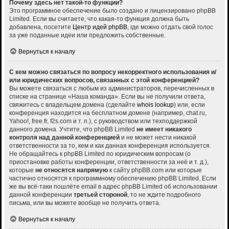
Почему здесь нет такой-то функции?
Это программное обеспечение было создано и лицензировано phpBB
Limited. Если вы считаете, что какая-то функция должна быть
добавлена, посетите
Центр идей phpBB
, где можно отдать свой голос
за уже поданные идеи или предложить собственные.
Вернуться к началу
С кем можно связаться по вопросу некорректного использования и/
или юридических вопросов, связанных с этой конференцией?
Вы можете связаться с любым из администраторов, перечисленных в
списке на странице «Наша команда». Если вы не получили ответа,
свяжитесь с владельцем домена (сделайте
whois lookup
) или, если
конференция находится на бесплатном домене (например, chat.ru,
Yahoo!, free.fr, f2s.com и т. п.), с руководством или техподдержкой
данного домена. Учтите, что phpBB Limited
не имеет никакого
контроля над данной конференцией
и не может нести никакой
ответственности за то, кем и как данная конференция используется.
Не обращайтесь к phpBB Limited по юридическим вопросам (о
приостановке работы конференции, ответственности за неё и т. д.),
которые
не относятся напрямую
к сайту phpBB.com или которые
частично относятся к программному обеспечению phpBB Limited. Если
же вы всё-таки пошлёте email в адрес phpBB Limited об использовании
данной конференции
третьей стороной
, то не ждите подробного
письма, или вы можете вообще не получить ответа.
Вернуться к началу