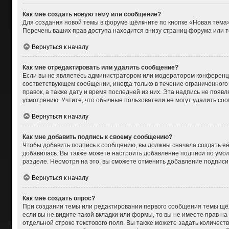
Как мне создать новую тему или сообщение?
Для создания новой темы в форуме щёлкните по кнопке «Новая тема»
Перечень ваших прав доступа находится внизу страниц форума или т
Вернуться к началу
Как мне отредактировать или удалить сообщение?
Если вы не являетесь администратором или модератором конференци
соответствующем сообщении, иногда только в течение ограниченного 
правок, а также дату и время последней из них. Эта надпись не поя
усмотрению. Учтите, что обычные пользователи не могут удалить сооб
Вернуться к началу
Как мне добавить подпись к своему сообщению?
Чтобы добавить подпись к сообщению, вы должны сначала создать её
добавилась. Вы также можете настроить добавление подписи по умо
разделе. Несмотря на это, вы сможете отменить добавление подпис
Вернуться к началу
Как мне создать опрос?
При создании темы или редактировании первого сообщения темы щёл
если вы не видите такой вкладки или формы, то вы не имеете прав на
отдельной строке текстового поля. Вы также можете задать количест