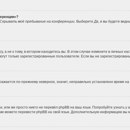
ференции»?
Скрывать моё пребывание на конференции
. Выберите
Да
, и вы будете вид
 а не к тому, в котором находитесь вы. В этом случае измените в личных наст
, могут только зарегистрированные пользователи. Если вы не зарегистрирован
ображается по-прежнему неверное, значит, неправильно установлено время н
, или же просто никто не перевёл phpBB на ваш язык. Попробуйте узнать у
 сами можете перевести phpBB на свой язык. Дополнительную информацию вы 