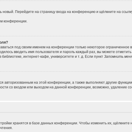
ить новый. Перейдите на страницу входа на конференцию и щёлкните на ссыл
ом конференции.
роля?
таваться под своим именем на конференции только некоторое ограниченное вр
ходилось вводить имя пользователя и пароль каждый раз, вы можете отметит
библиотеке, интернет-кафе, университете и т. д. Если пункт
Запомнить мен
ься авторизованным на этой конференции, а также выполняют другие функции
сти со входом или выходом на данной конференции, возможно, удаление coo
тройки хранятся в базе данных конференции. Чтобы изменить их, щёлкните 
очтения.