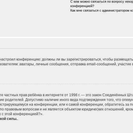
С кем можно связаться по вопросу некор
конференцией?
Как мне связаться с администратором 
ор настроил конференцию: должны ли вы зарегистрироваться, чтобы размещать
телям: аватары, личные сообщения, отправка email-сообщений, участие в гру
 защите частных прав ребёнка в интернете от 1998 г. — это закон Соединённых
сие родителей. Допустимо наличие иного вида подтверждения того, что опе
егистрирующемуся на конференции, или к самой конференции, обратитесь за п
 правовым вопросам и не является объектом юридических отношений, кроме 
х с этой конференцией?».
кой силы.
.