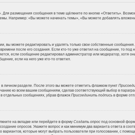
. Для размещения сообщения в теме щёлкните по кнопке «Ответить». Возмож
емы. Например: «Вы можете начинать темы», «Вы можете добавлять вложения
и, вы можете редактировать и удалять только свои собственные сообщения.
времени после его создания. Если кто-то уже ответил на сообщение, то под
вляется, если сообщение редактировал администратор или модератор, хотя он
щение, если на него уже кто-то ответил.
 в личном разделе. После этого вы можете отметить флажком пункт
Присоеди
лчанию ко всем вашим сообщениям, сделав соответствующий выбор в парагр
и в отдельных сообщениях, убрав флажок
Присоединить подпись
в форме отп
кните на вкладке или перейдите в форму
Создать опрос
под основной формо
 создание опросов. Укажите вопрос и как минимум два варианта ответа в соо
во вариантов, которые могут выбрать пользователи при голосовании, с помощ