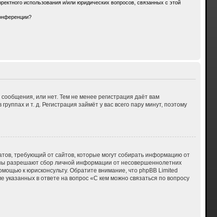
ректного использования и/или юридических вопросов, связанных с этой
конференции?
 сообщения, или нет. Тем не менее регистрация даёт вам
ппах и т. д. Регистрация займёт у вас всего пару минут, поэтому
 Штатов, требующий от сайтов, которые могут собирать информацию от
куны разрешают сбор личной информации от несовершеннолетних
омощью к юрисконсульту. Обратите внимание, что phpBB Limited
указанных в ответе на вопрос «С кем можно связаться по вопросу