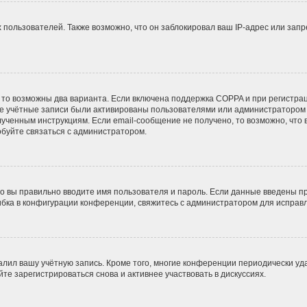
ользователей. Также возможно, что он заблокировал ваш IP-адрес или запр
 то возможны два варианта. Если включена поддержка COPPA и при регистрац
ые учётные записи были активированы пользователями или администратором 
ученным инструкциям. Если email-сообщение не получено, то возможно, что 
обуйте связаться с администратором.
о вы правильно вводите имя пользователя и пароль. Если данные введены пр
ибка в конфигурации конференции, свяжитесь с администратором для исправл
алил вашу учётную запись. Кроме того, многие конференции периодически у
е зарегистрироваться снова и активнее участвовать в дискуссиях.