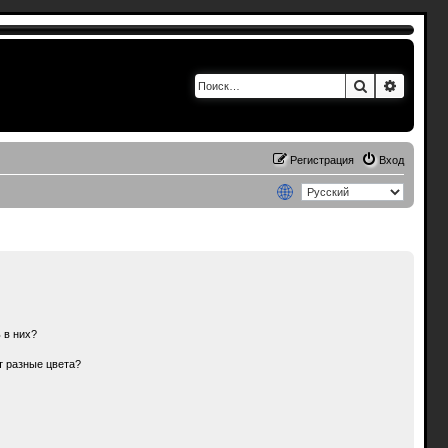
Поиск
Расшир
Регистрация
Вход
 в них?
т разные цвета?