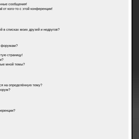
чные сообщения!
l от кого-то с этой конференции!
й в списках моих друзей и недругов?
и форумам?
стую страницу!
и?
ные мной темы?
ься на определённую тему?
форум?
ференции?