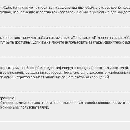
. Одно из них может относиться к вашему званию, обычно это звёздочки, ква
крупное, изображение известно как «аватара» и обычно уникально для каждог
 с использованием четырёх инструментов: «Граватар», «Галерея аватар», «
могут быть доступны. Если вы не можете использовать аватары, свяжитесь с
данных вами сообщений или идентифицируют определённых пользователей: 
ни установлены её администратором. Пожалуйста, не засоряйте конференцию
ли администратор понизят значение вашего счётчика сообщений.
ференцию!
общения другим пользователям через встроенную в конференцию форму, и то
 анонимными пользователями.