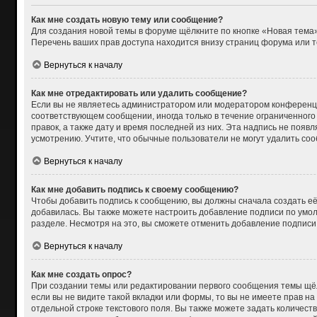
Как мне создать новую тему или сообщение?
Для создания новой темы в форуме щёлкните по кнопке «Новая тема»
Перечень ваших прав доступа находится внизу страниц форума или т
Вернуться к началу
Как мне отредактировать или удалить сообщение?
Если вы не являетесь администратором или модератором конференци
соответствующем сообщении, иногда только в течение ограниченного 
правок, а также дату и время последней из них. Эта надпись не поя
усмотрению. Учтите, что обычные пользователи не могут удалить сооб
Вернуться к началу
Как мне добавить подпись к своему сообщению?
Чтобы добавить подпись к сообщению, вы должны сначала создать её
добавилась. Вы также можете настроить добавление подписи по умо
разделе. Несмотря на это, вы сможете отменить добавление подпис
Вернуться к началу
Как мне создать опрос?
При создании темы или редактировании первого сообщения темы щёл
если вы не видите такой вкладки или формы, то вы не имеете прав на
отдельной строке текстового поля. Вы также можете задать количест