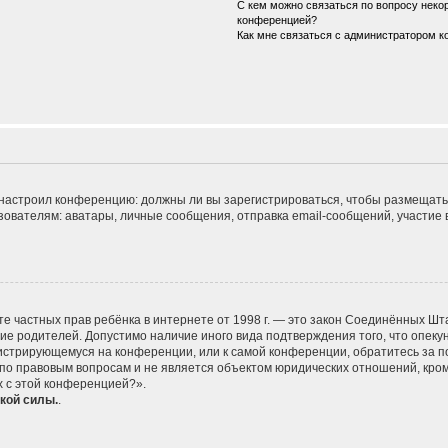
С кем можно связаться по вопросу некор
конференцией?
Как мне связаться с администратором 
ор настроил конференцию: должны ли вы зарегистрироваться, чтобы размещать
телям: аватары, личные сообщения, отправка email-сообщений, участие в гру
 защите частных прав ребёнка в интернете от 1998 г. — это закон Соединённых
сие родителей. Допустимо наличие иного вида подтверждения того, что опе
егистрирующемуся на конференции, или к самой конференции, обратитесь за п
 правовым вопросам и не является объектом юридических отношений, кроме 
х с этой конференцией?».
кой силы.
.