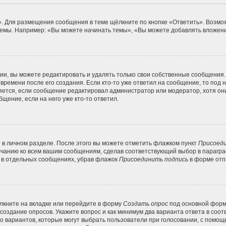
. Для размещения сообщения в теме щёлкните по кнопке «Ответить». Возмож
емы. Например: «Вы можете начинать темы», «Вы можете добавлять вложения
и, вы можете редактировать и удалять только свои собственные сообщения.
времени после его создания. Если кто-то уже ответил на сообщение, то под
вляется, если сообщение редактировал администратор или модератор, хотя он
щение, если на него уже кто-то ответил.
 в личном разделе. После этого вы можете отметить флажком пункт
Присоеди
лчанию ко всем вашим сообщениям, сделав соответствующий выбор в парагр
и в отдельных сообщениях, убрав флажок
Присоединить подпись
в форме отп
кните на вкладке или перейдите в форму
Создать опрос
под основной формо
 создание опросов. Укажите вопрос и как минимум два варианта ответа в соо
во вариантов, которые могут выбрать пользователи при голосовании, с помощ