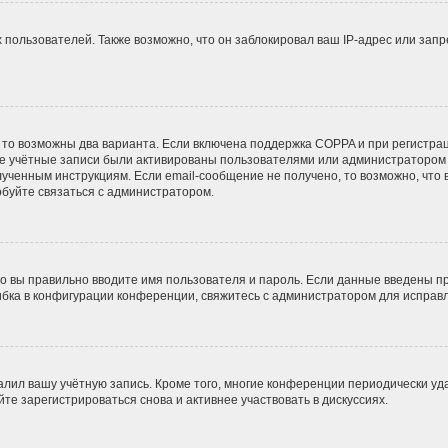
ользователей. Также возможно, что он заблокировал ваш IP-адрес или запр
 то возможны два варианта. Если включена поддержка COPPA и при регистрац
ые учётные записи были активированы пользователями или администратором 
ученным инструкциям. Если email-сообщение не получено, то возможно, что 
обуйте связаться с администратором.
о вы правильно вводите имя пользователя и пароль. Если данные введены пр
ибка в конфигурации конференции, свяжитесь с администратором для исправл
алил вашу учётную запись. Кроме того, многие конференции периодически у
е зарегистрироваться снова и активнее участвовать в дискуссиях.