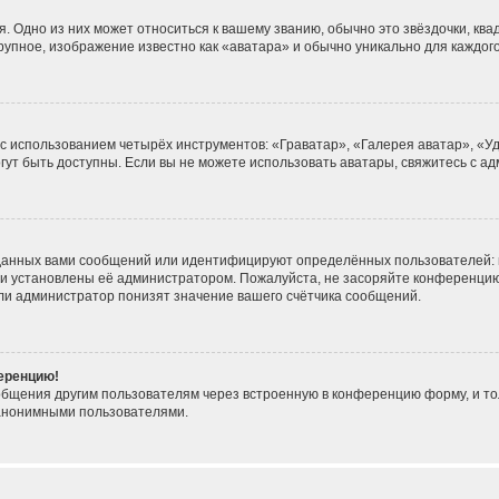
. Одно из них может относиться к вашему званию, обычно это звёздочки, ква
крупное, изображение известно как «аватара» и обычно уникально для каждог
 с использованием четырёх инструментов: «Граватар», «Галерея аватар», «
могут быть доступны. Если вы не можете использовать аватары, свяжитесь с
данных вами сообщений или идентифицируют определённых пользователей: 
ни установлены её администратором. Пожалуйста, не засоряйте конференцию
ли администратор понизят значение вашего счётчика сообщений.
ференцию!
общения другим пользователям через встроенную в конференцию форму, и то
 анонимными пользователями.