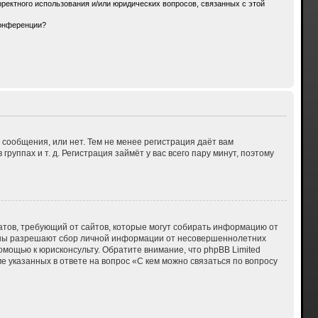
ректного использования и/или юридических вопросов, связанных с этой
конференции?
 сообщения, или нет. Тем не менее регистрация даёт вам
ппах и т. д. Регистрация займёт у вас всего пару минут, поэтому
 Штатов, требующий от сайтов, которые могут собирать информацию от
куны разрешают сбор личной информации от несовершеннолетних
омощью к юрисконсульту. Обратите внимание, что phpBB Limited
указанных в ответе на вопрос «С кем можно связаться по вопросу