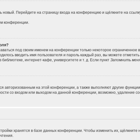
ить новый. Перейдите на страницу входа на конференцию и щёлкните на ссыл
ом конференции.
роля?
таваться под своим именем на конференции только некоторое ограниченное вр
ходилось вводить имя пользователя и пароль каждый раз, вы можете отметит
библиотеке, интернет-кафе, университете и т. д. Если пункт
Запомнить мен
ься авторизованным на этой конференции, а также выполняют другие функции
сти со входом или выходом на данной конференции, возможно, удаление coo
тройки хранятся в базе данных конференции. Чтобы изменить их, щёлкните 
очтения.