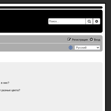
Поиск
Расшир
Регистрация
Вход
 в них?
т разные цвета?