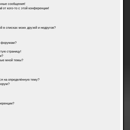
чные сообщения!
l от кого-то с этой конференции!
й в списках моих друзей и недругов?
и форумам?
стую страницу!
и?
ные мной темы?
ься на определённую тему?
форум?
ференции?