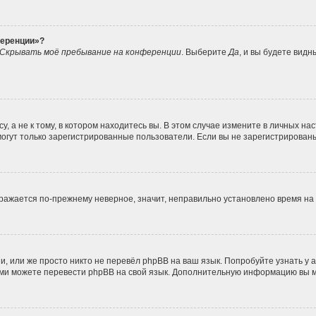
ференции»?
Скрывать моё пребывание на конференции
. Выберите
Да
, и вы будете вид
 а не к тому, в котором находитесь вы. В этом случае измените в личных наст
, могут только зарегистрированные пользователи. Если вы не зарегистрирован
ображается по-прежнему неверное, значит, неправильно установлено время н
, или же просто никто не перевёл phpBB на ваш язык. Попробуйте узнать у
 сами можете перевести phpBB на свой язык. Дополнительную информацию вы 