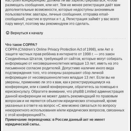
настроил конференцию: должны ли вы зарегистрироваться, чтобы
размещать сообщения, или нет. Тем не менее регистрация даёт вам
дополнительные возможности, которые недоступны анонимным
пользователям: аватары, личные сообщения, отправка email-
сообщений, участие в группах и т. д. Регистрация займёт у вас всего
пару минут, поэтому мы рекомендуем это сделать.
Вернуться к началу
Что такое COPPA?
COPPA (Children’s Online Privacy Protection Act of 1998), или Акт о
защите частных прав ребёнка в интернете от 1998 г. — это закон
Соединённых Штатов, требующий от сайтов, которые могут собирать
информацию от несовершеннолетних младше 13 лет, иметь на это
письменное согласие родителей. Допустимо наличие иного вида
подтверждения того, что опекуны разрешают сбор личной
информации от несовершеннолетних младше 13 лет. Если вы не
уверены, применимо ли это к вам, как к регистрирующемуся на
конференции, или к самой конференции, обратитесь за помощью к
юрисконсульту. Обратите внимание, что phpBB Limited администрация
данной конференции не может давать рекомендаций по правовым
вопросам и не является объектом юридических отношений, кроме
указанных в ответе на вопрос «С кем можно связаться по вопросу
некорректного использования и/или юридических вопросов, связанных
с этой конференцией?».
Примечание переводчика: в России данный акт не имеет
юридической силы.
.