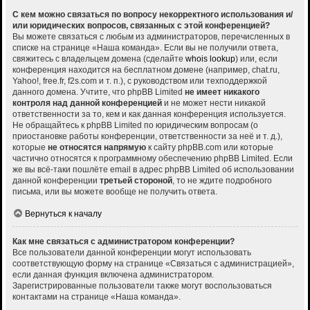
С кем можно связаться по вопросу некорректного использования и/
или юридических вопросов, связанных с этой конференцией?
Вы можете связаться с любым из администраторов, перечисленных в
списке на странице «Наша команда». Если вы не получили ответа,
свяжитесь с владельцем домена (сделайте
whois lookup
) или, если
конференция находится на бесплатном домене (например, chat.ru,
Yahoo!, free.fr, f2s.com и т. п.), с руководством или техподдержкой
данного домена. Учтите, что phpBB Limited
не имеет никакого
контроля над данной конференцией
и не может нести никакой
ответственности за то, кем и как данная конференция используется.
Не обращайтесь к phpBB Limited по юридическим вопросам (о
приостановке работы конференции, ответственности за неё и т. д.),
которые
не относятся напрямую
к сайту phpBB.com или которые
частично относятся к программному обеспечению phpBB Limited. Если
же вы всё-таки пошлёте email в адрес phpBB Limited об использовании
данной конференции
третьей стороной
, то не ждите подробного
письма, или вы можете вообще не получить ответа.
Вернуться к началу
Как мне связаться с администратором конференции?
Все пользователи данной конференции могут использовать
соответствующую форму на странице «Связаться с администрацией»,
если данная функция включена администратором.
Зарегистрированные пользователи также могут воспользоваться
контактами на странице «Наша команда».