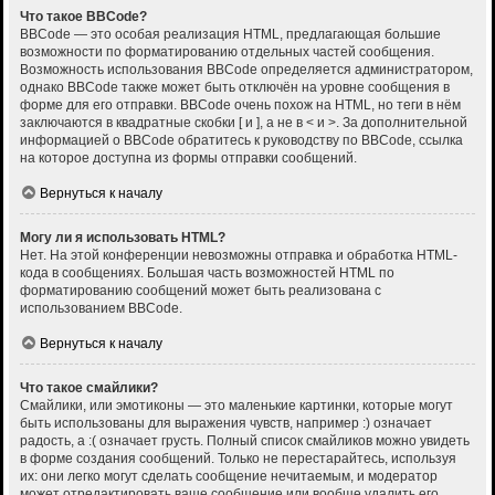
Что такое BBCode?
BBCode — это особая реализация HTML, предлагающая большие
возможности по форматированию отдельных частей сообщения.
Возможность использования BBCode определяется администратором,
однако BBCode также может быть отключён на уровне сообщения в
форме для его отправки. BBCode очень похож на HTML, но теги в нём
заключаются в квадратные скобки [ и ], а не в < и >. За дополнительной
информацией о BBCode обратитесь к руководству по BBCode, ссылка
на которое доступна из формы отправки сообщений.
Вернуться к началу
Могу ли я использовать HTML?
Нет. На этой конференции невозможны отправка и обработка HTML-
кода в сообщениях. Большая часть возможностей HTML по
форматированию сообщений может быть реализована с
использованием BBCode.
Вернуться к началу
Что такое смайлики?
Смайлики, или эмотиконы — это маленькие картинки, которые могут
быть использованы для выражения чувств, например :) означает
радость, а :( означает грусть. Полный список смайликов можно увидеть
в форме создания сообщений. Только не перестарайтесь, используя
их: они легко могут сделать сообщение нечитаемым, и модератор
может отредактировать ваше сообщение или вообще удалить его.