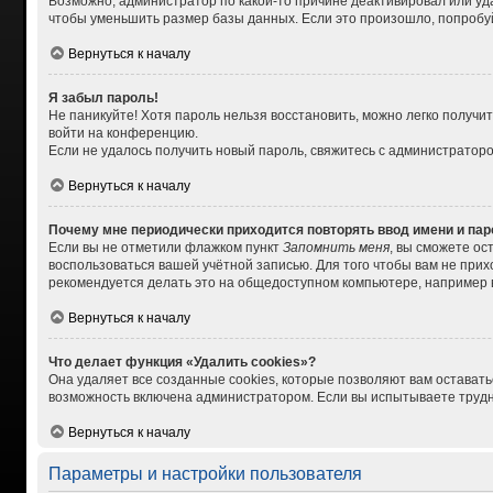
Возможно, администратор по какой-то причине деактивировал или уд
чтобы уменьшить размер базы данных. Если это произошло, попробуйт
Вернуться к началу
Я забыл пароль!
Не паникуйте! Хотя пароль нельзя восстановить, можно легко получ
войти на конференцию.
Если не удалось получить новый пароль, свяжитесь с администратор
Вернуться к началу
Почему мне периодически приходится повторять ввод имени и па
Если вы не отметили флажком пункт
Запомнить меня
, вы сможете ос
воспользоваться вашей учётной записью. Для того чтобы вам не при
рекомендуется делать это на общедоступном компьютере, например в 
Вернуться к началу
Что делает функция «Удалить cookies»?
Она удаляет все созданные cookies, которые позволяют вам остават
возможность включена администратором. Если вы испытываете трудно
Вернуться к началу
Параметры и настройки пользователя