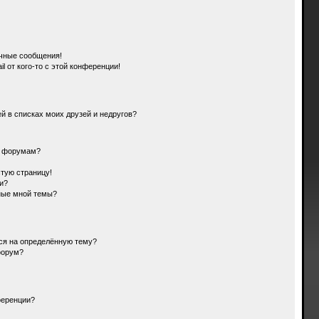
чные сообщения!
l от кого-то с этой конференции!
й в списках моих друзей и недругов?
и форумам?
стую страницу!
и?
ные мной темы?
ься на определённую тему?
форум?
ференции?