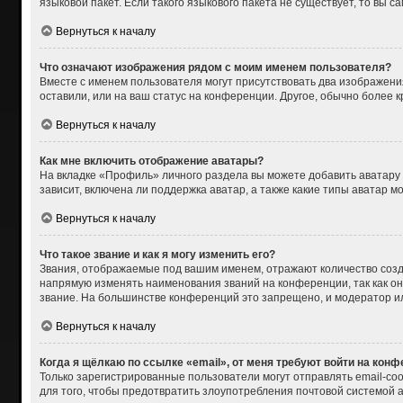
языковой пакет. Если такого языкового пакета не существует, то вы
Вернуться к началу
Что означают изображения рядом с моим именем пользователя?
Вместе с именем пользователя могут присутствовать два изображения
оставили, или на ваш статус на конференции. Другое, обычно более 
Вернуться к началу
Как мне включить отображение аватары?
На вкладке «Профиль» личного раздела вы можете добавить аватару
зависит, включена ли поддержка аватар, а также какие типы аватар 
Вернуться к началу
Что такое звание и как я могу изменить его?
Звания, отображаемые под вашим именем, отражают количество соз
напрямую изменять наименования званий на конференции, так как о
звание. На большинстве конференций это запрещено, и модератор и
Вернуться к началу
Когда я щёлкаю по ссылке «email», от меня требуют войти на кон
Только зарегистрированные пользователи могут отправлять email-со
для того, чтобы предотвратить злоупотребления почтовой системой