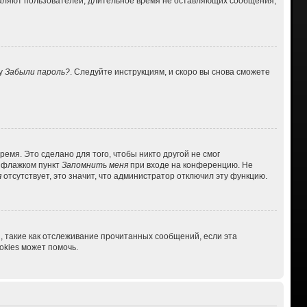
даляют пользователей, длительное время не оставляющих сообщения,
ку
Забыли пароль?
. Следуйте инструкциям, и скоро вы снова сможете
емя. Это сделано для того, чтобы никто другой не смог
ь флажком пункт
Запомнить меня
при входе на конференцию. Не
я
отсутствует, это значит, что администратор отключил эту функцию.
, такие как отслеживание прочитанных сообщений, если эта
kies может помочь.