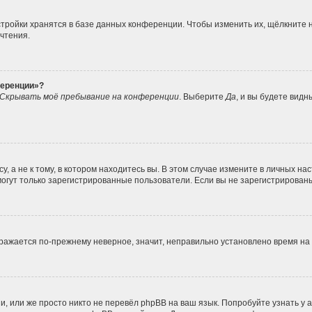
тройки хранятся в базе данных конференции. Чтобы изменить их, щёлкните 
очтения.
ференции»?
Скрывать моё пребывание на конференции
. Выберите
Да
, и вы будете вид
 а не к тому, в котором находитесь вы. В этом случае измените в личных наст
, могут только зарегистрированные пользователи. Если вы не зарегистрирован
ображается по-прежнему неверное, значит, неправильно установлено время н
, или же просто никто не перевёл phpBB на ваш язык. Попробуйте узнать у