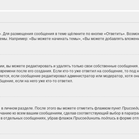
. Для размещения сообщения в теме щёлкните по кнопке «Ответить». Возмож
емы. Например: «Вы можете начинать темы», «Вы можете добавлять вложения
и, вы можете редактировать и удалять только свои собственные сообщения.
времени после его создания. Если кто-то уже ответил на сообщение, то под
вляется, если сообщение редактировал администратор или модератор, хотя он
щение, если на него уже кто-то ответил.
 в личном разделе. После этого вы можете отметить флажком пункт
Присоеди
лчанию ко всем вашим сообщениям, сделав соответствующий выбор в парагр
и в отдельных сообщениях, убрав флажок
Присоединить подпись
в форме отп