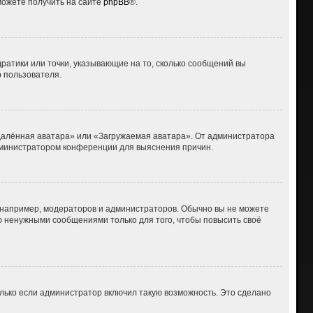
можете получить на сайте
phpBB
®.
дратики или точки, указывающие на то, сколько сообщений вы
о пользователя.
Удалённая аватара» или «Загружаемая аватара». От администратора
 администратором конференции для выяснения причин.
например, модераторов и администраторов. Обычно вы не можете
 ненужными сообщениями только для того, чтобы повысить своё
лько если администратор включил такую возможность. Это сделано