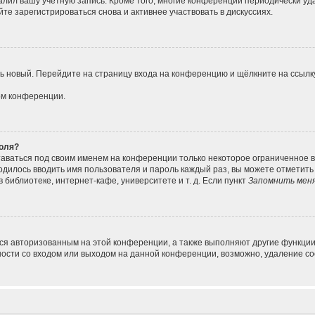
алил вашу учётную запись. Кроме того, многие конференции периодически у
е зарегистрироваться снова и активнее участвовать в дискуссиях.
ить новый. Перейдите на страницу входа на конференцию и щёлкните на ссыл
ом конференции.
роля?
таваться под своим именем на конференции только некоторое ограниченное вр
ходилось вводить имя пользователя и пароль каждый раз, вы можете отметит
библиотеке, интернет-кафе, университете и т. д. Если пункт
Запомнить мен
ься авторизованным на этой конференции, а также выполняют другие функции
сти со входом или выходом на данной конференции, возможно, удаление coo