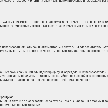
 сами можете перевести phpBB на свой язык. Дополнительную информацию вы 
. Одно из них может относиться к вашему званию, обычно это звёздочки, ква
крупное, изображение известно как «аватара» и обычно уникально для каждог
 с использованием четырёх инструментов: «Граватар», «Галерея аватар», «
могут быть доступны. Если вы не можете использовать аватары, свяжитесь с
данных вами сообщений или идентифицируют определённых пользователей: 
ни установлены её администратором. Пожалуйста, не засоряйте конференцию
ли администратор понизят значение вашего счётчика сообщений.
ференцию!
общения другим пользователям через встроенную в конференцию форму, и то
 анонимными пользователями.