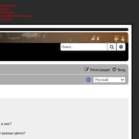
в браузере.
ookies.
prohlížeče.
 колачиће прегледача.
sütijeit.
Поиск
Расшир
Регистрация
Вход
 в них?
т разные цвета?