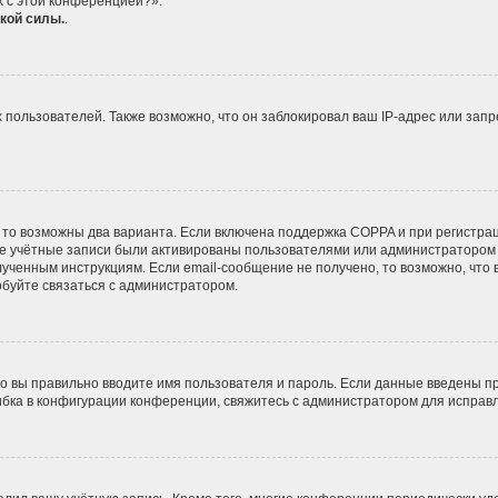
х с этой конференцией?».
кой силы.
.
ользователей. Также возможно, что он заблокировал ваш IP-адрес или запр
 то возможны два варианта. Если включена поддержка COPPA и при регистрац
ые учётные записи были активированы пользователями или администратором 
ученным инструкциям. Если email-сообщение не получено, то возможно, что 
обуйте связаться с администратором.
о вы правильно вводите имя пользователя и пароль. Если данные введены пр
ибка в конфигурации конференции, свяжитесь с администратором для исправл