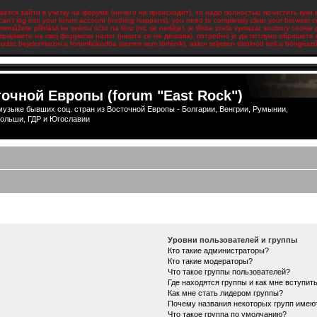
аётся зайти в учетку на форуме (ничего не происходит), то надо полностью почистить куки 
 can't log into your forum account (nothing happens), you need to completely clear your browser c
emůžete přihlásit ke svému účtu na fóru (nic se neděje), je třeba zcela vymazat soubory cookie 
пријавите на свој форумски налог (ништа се не дешава), потребно је да потпуно обришете
udsz bejelentkezni a fórumfiókodba (semmi sem történik), akkor teljesen törölnöd kell a böngésződ 
очной Европы (forum "East Rock")
узыке бывших соц. стран из Восточной Европы - Болгарии, Венгрии, Румынии,
ольши, ГДР и Югославии
Уровни пользователей и группы
Кто такие администраторы?
Кто такие модераторы?
Что такое группы пользователей?
Где находятся группы и как мне вступить
Как мне стать лидером группы?
Почему названия некоторых групп имею
Что такое группа по умолчанию?