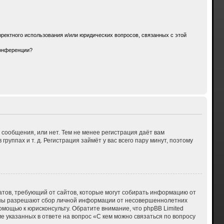
ректного использования и/или юридических вопросов, связанных с этой
конференции?
 сообщения, или нет. Тем не менее регистрация даёт вам
ппах и т. д. Регистрация займёт у вас всего пару минут, поэтому
 Штатов, требующий от сайтов, которые могут собирать информацию от
куны разрешают сбор личной информации от несовершеннолетних
омощью к юрисконсульту. Обратите внимание, что phpBB Limited
указанных в ответе на вопрос «С кем можно связаться по вопросу