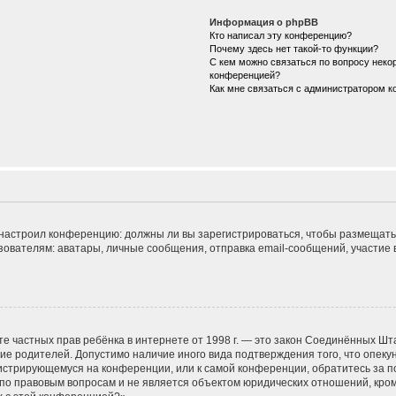
Информация о phpBB
Кто написал эту конференцию?
Почему здесь нет такой-то функции?
С кем можно связаться по вопросу некор
конференцией?
Как мне связаться с администратором 
ор настроил конференцию: должны ли вы зарегистрироваться, чтобы размещать
телям: аватары, личные сообщения, отправка email-сообщений, участие в гру
 защите частных прав ребёнка в интернете от 1998 г. — это закон Соединённых
сие родителей. Допустимо наличие иного вида подтверждения того, что опе
егистрирующемуся на конференции, или к самой конференции, обратитесь за п
 правовым вопросам и не является объектом юридических отношений, кроме 