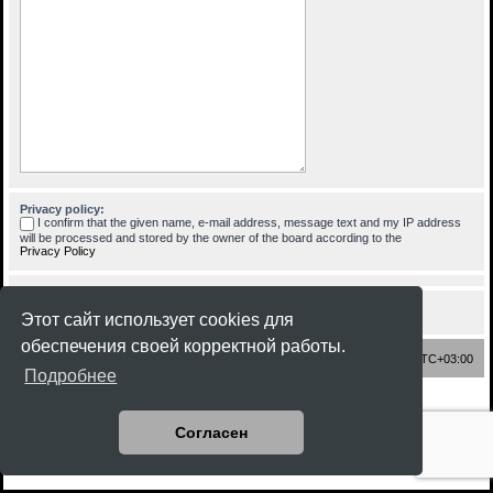
Privacy policy:
I confirm that the given name, e-mail address, message text and my IP address
will be processed and stored by the owner of the board according to the
Privacy Policy
Этот сайт использует cookies для
обеспечения своей корректной работы.
Список форумов
Часовой пояс:
UTC+03:00
Подробнее
Создано на основе
phpBB
® Forum Software © phpBB Limited
Style
Rock'n Roll
ported 3.3 by
phpBB Spain
Согласен
Русская поддержка phpBB
Конфиденциальность
|
Правила