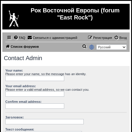
Рок Восточной Европы (forum
"East Rock")
FAQ
Связаться с администрацией
Регистрация
Вход
П
Список форумов
о
Contact Admin
и
с
Your name:
Please enter your name, so the message has an identity.
к
Your email address:
Please enter a valid email address, so we can contact you.
Confirm email address:
Заголовок:
Текст сообщения: