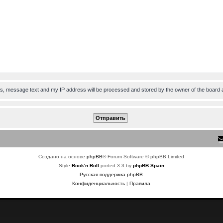
ess, message text and my IP address will be processed and stored by the owner of the board 
Создано на основе
phpBB
® Forum Software © phpBB Limited
Style
Rock'n Roll
ported 3.3 by
phpBB Spain
Русская поддержка phpBB
Конфиденциальность
|
Правила