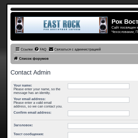
Рок Вост
Сайт посвящен м
Чехословакии, П
Ссылки
FAQ
Связаться с администрацией
Список форумов
Contact Admin
Your name:
Please enter your name, so the
message has an identity.
Your email address:
Please enter a valid email
address, so we can contact you.
Confirm email address:
Заголовок:
Текст сообщения: