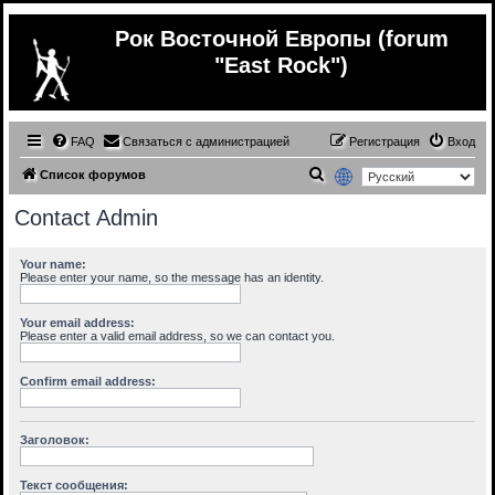
Рок Восточной Европы (forum
"East Rock")
FAQ
Связаться с администрацией
Регистрация
Вход
П
Список форумов
о
Contact Admin
и
с
Your name:
Please enter your name, so the message has an identity.
к
Your email address:
Please enter a valid email address, so we can contact you.
Confirm email address:
Заголовок:
Текст сообщения: