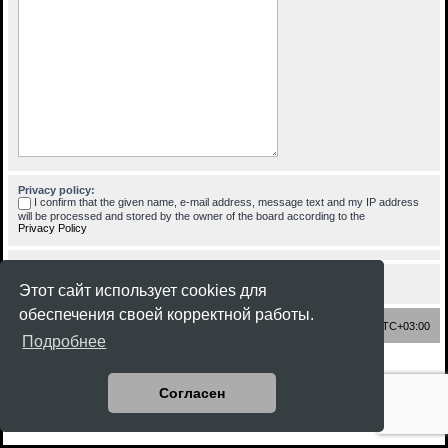
Privacy policy:
I confirm that the given name, e-mail address, message text and my IP address
will be processed and stored by the owner of the board according to the
Privacy Policy
Этот сайт использует cookies для
обеспечения своей корректной работы.
Список форумов
Часовой пояс:
UTC+03:00
Подробнее
Создано на основе
phpBB
® Forum Software © phpBB Limited
Style
Rock'n Roll
ported 3.3 by
phpBB Spain
Согласен
Русская поддержка phpBB
Конфиденциальность
|
Правила