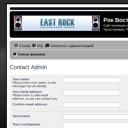
Рок Вост
Сайт посвящен м
Чехословакии, П
Ссылки
FAQ
Связаться с администрацией
Список форумов
Contact Admin
Your name:
Please enter your name, so the
message has an identity.
Your email address:
Please enter a valid email
address, so we can contact you.
Confirm email address:
Заголовок:
Текст сообщения: