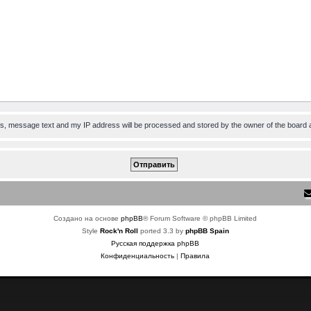
ess, message text and my IP address will be processed and stored by the owner of the board 
Создано на основе
phpBB
® Forum Software © phpBB Limited
Style
Rock'n Roll
ported 3.3 by
phpBB Spain
Русская поддержка phpBB
Конфиденциальность
|
Правила