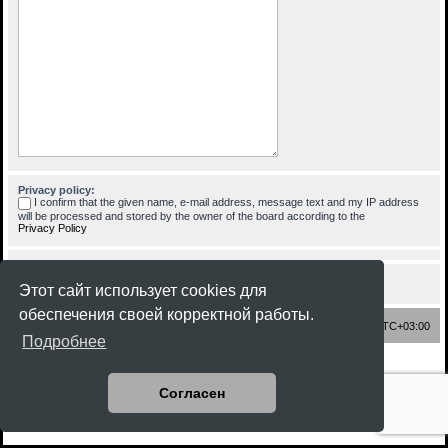
Privacy policy:
I confirm that the given name, e-mail address, message text and my IP address
will be processed and stored by the owner of the board according to the
Privacy Policy
Этот сайт использует cookies для
обеспечения своей корректной работы.
Список форумов
Часовой пояс:
UTC+03:00
Подробнее
Создано на основе
phpBB
® Forum Software © phpBB Limited
Style
Rock'n Roll
ported 3.3 by
phpBB Spain
Согласен
Русская поддержка phpBB
Конфиденциальность
|
Правила