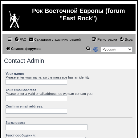
Рок Восточной Европы (forum
"East Rock")
FAQ
Связаться с администрацией
Регистрация
Вход
П
Список форумов
о
Contact Admin
и
с
Your name:
Please enter your name, so the message has an identity.
к
Your email address:
Please enter a valid email address, so we can contact you.
Confirm email address:
Заголовок:
Текст сообщения: