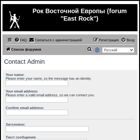
Рок Восточной Европы (forum
"East Rock")
FAQ
Связаться с администрацией
Регистрация
Вход
П
Список форумов
о
Contact Admin
и
с
Your name:
Please enter your name, so the message has an identity.
к
Your email address:
Please enter a valid email address, so we can contact you.
Confirm email address:
Заголовок:
Текст сообщения: