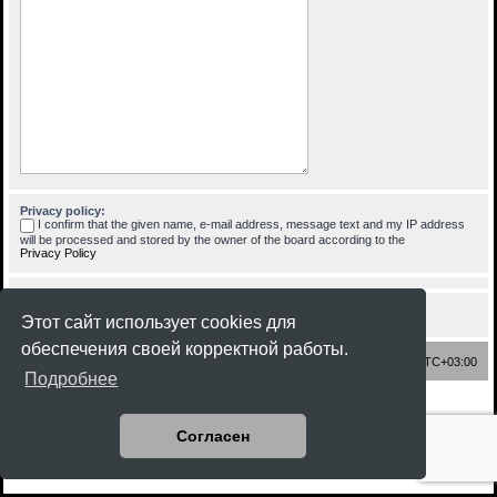
Privacy policy:
I confirm that the given name, e-mail address, message text and my IP address
will be processed and stored by the owner of the board according to the
Privacy Policy
Этот сайт использует cookies для
обеспечения своей корректной работы.
Список форумов
Часовой пояс:
UTC+03:00
Подробнее
Создано на основе
phpBB
® Forum Software © phpBB Limited
Style
Rock'n Roll
ported 3.3 by
phpBB Spain
Согласен
Русская поддержка phpBB
Конфиденциальность
|
Правила