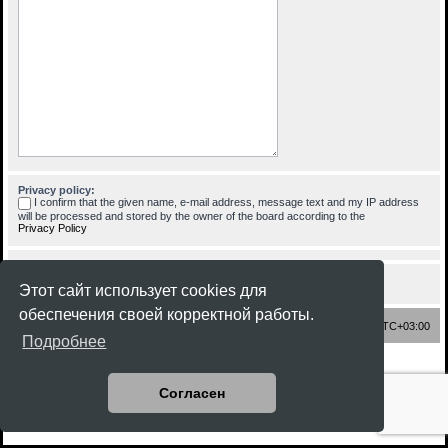
Privacy policy:
I confirm that the given name, e-mail address, message text and my IP address
will be processed and stored by the owner of the board according to the
Privacy Policy
Этот сайт использует cookies для
обеспечения своей корректной работы.
Список форумов
Часовой пояс:
UTC+03:00
Подробнее
Создано на основе
phpBB
® Forum Software © phpBB Limited
Style
Rock'n Roll
ported 3.3 by
phpBB Spain
Согласен
Русская поддержка phpBB
Конфиденциальность
|
Правила