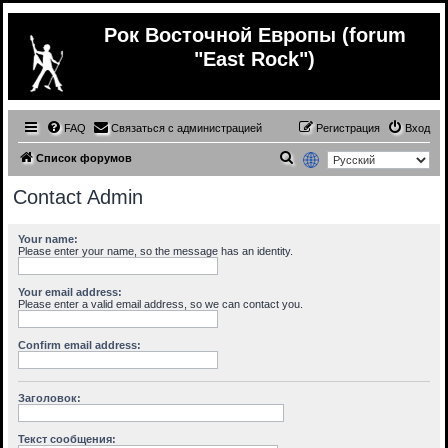
Рок Восточной Европы (forum
"East Rock")
FAQ
Связаться с администрацией
Регистрация
Вход
П
Список форумов
о
Contact Admin
и
с
Your name:
Please enter your name, so the message has an identity.
к
Your email address:
Please enter a valid email address, so we can contact you.
Confirm email address:
Заголовок:
Текст сообщения: