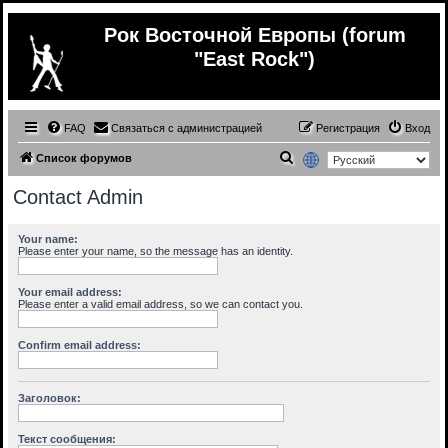
Рок Восточной Европы (forum
"East Rock")
FAQ
Связаться с администрацией
Регистрация
Вход
П
Список форумов
о
Contact Admin
и
с
Your name:
Please enter your name, so the message has an identity.
к
Your email address:
Please enter a valid email address, so we can contact you.
Confirm email address:
Заголовок:
Текст сообщения: