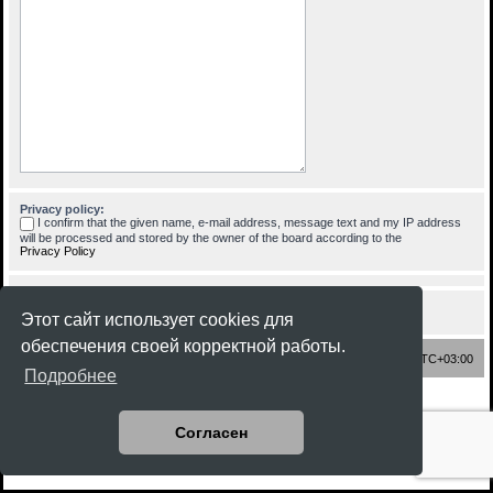
Privacy policy:
I confirm that the given name, e-mail address, message text and my IP address
will be processed and stored by the owner of the board according to the
Privacy Policy
Этот сайт использует cookies для
обеспечения своей корректной работы.
Список форумов
Часовой пояс:
UTC+03:00
Подробнее
Создано на основе
phpBB
® Forum Software © phpBB Limited
Style
Rock'n Roll
ported 3.3 by
phpBB Spain
Согласен
Русская поддержка phpBB
Конфиденциальность
|
Правила