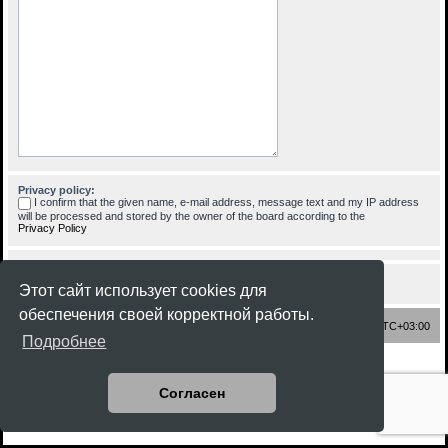
Privacy policy:
I confirm that the given name, e-mail address, message text and my IP address
will be processed and stored by the owner of the board according to the
Privacy Policy
Этот сайт использует cookies для
обеспечения своей корректной работы.
Список форумов
Часовой пояс:
UTC+03:00
Подробнее
Создано на основе
phpBB
® Forum Software © phpBB Limited
Style
Rock'n Roll
ported 3.3 by
phpBB Spain
Согласен
Русская поддержка phpBB
Конфиденциальность
|
Правила