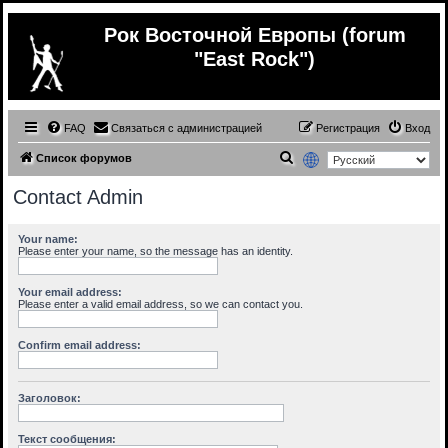
Рок Восточной Европы (forum
"East Rock")
FAQ
Связаться с администрацией
Регистрация
Вход
П
Список форумов
о
Contact Admin
и
с
Your name:
Please enter your name, so the message has an identity.
к
Your email address:
Please enter a valid email address, so we can contact you.
Confirm email address:
Заголовок:
Текст сообщения: