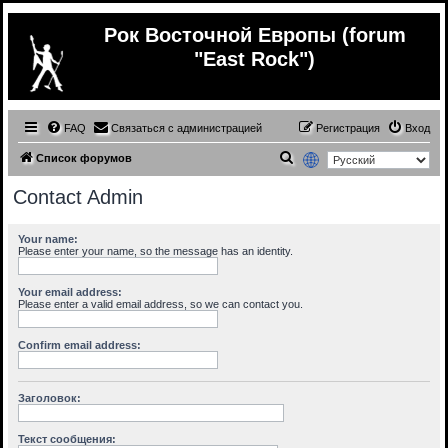
Рок Восточной Европы (forum
"East Rock")
FAQ
Связаться с администрацией
Регистрация
Вход
П
Список форумов
о
Contact Admin
и
с
Your name:
Please enter your name, so the message has an identity.
к
Your email address:
Please enter a valid email address, so we can contact you.
Confirm email address:
Заголовок:
Текст сообщения: