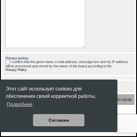
Privacy policy:
I confirm that the given name, e-mail address, message text and my IP address
will be processed and stored by the owner of the board according to the
Privacy Policy
Этот сайт использует cookies для
обеспечения своей корректной работы.
Список форумов
Часовой пояс:
UTC+03:00
Подробнее
Создано на основе
phpBB
® Forum Software © phpBB Limited
Style
Rock'n Roll
ported 3.3 by
phpBB Spain
Согласен
Русская поддержка phpBB
Конфиденциальность
|
Правила