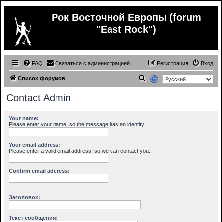
Рок Восточной Европы (forum
"East Rock")
FAQ
Связаться с администрацией
Регистрация
Вход
П
Список форумов
о
Contact Admin
и
с
Your name:
Please enter your name, so the message has an identity.
к
Your email address:
Please enter a valid email address, so we can contact you.
Confirm email address:
Заголовок:
Текст сообщения: