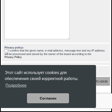
Privacy policy:
I confirm that the given name, e-mail address, message text and my IP address
will be processed and stored by the owner of the board according to the
Privacy Policy
Этот сайт использует cookies для
обеспечения своей корректной работы.
Список форумов
Часовой пояс:
UTC+03:00
Подробнее
Создано на основе
phpBB
® Forum Software © phpBB Limited
Style
Rock'n Roll
ported 3.3 by
phpBB Spain
Согласен
Русская поддержка phpBB
Конфиденциальность
|
Правила