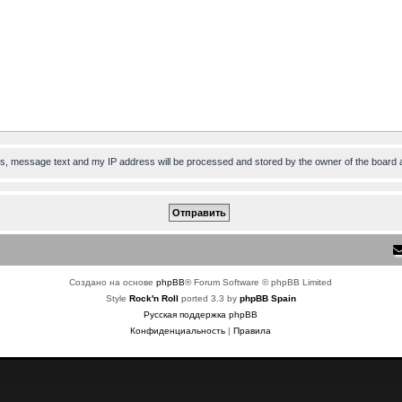
ess, message text and my IP address will be processed and stored by the owner of the board 
Создано на основе
phpBB
® Forum Software © phpBB Limited
Style
Rock'n Roll
ported 3.3 by
phpBB Spain
Русская поддержка phpBB
Конфиденциальность
|
Правила