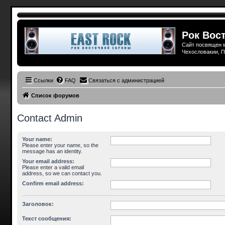
Рок Вост
Сайт посвящен м
Чехословакии, П
Ссылки
FAQ
Связаться с администрацией
Список форумов
Contact Admin
Your name:
Please enter your name, so the
message has an identity.
Your email address:
Please enter a valid email
address, so we can contact you.
Confirm email address:
Заголовок:
Текст сообщения: