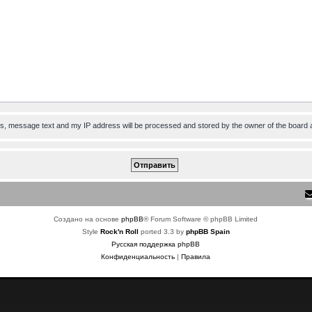
ess, message text and my IP address will be processed and stored by the owner of the board 
Создано на основе
phpBB
® Forum Software © phpBB Limited
Style
Rock'n Roll
ported 3.3 by
phpBB Spain
Русская поддержка phpBB
Конфиденциальность
|
Правила