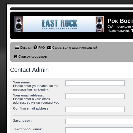
Рок Вост
Сайт посвящен м
Чехословакии, П
Ссылки
FAQ
Связаться с администрацией
Список форумов
Contact Admin
Your name:
Please enter your name, so the
message has an identity.
Your email address:
Please enter a valid email
address, so we can contact you.
Confirm email address:
Заголовок:
Текст сообщения: