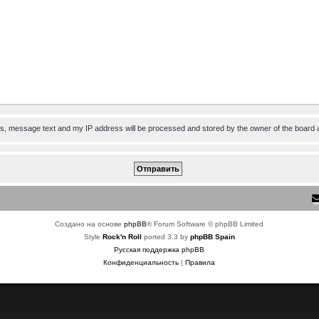
ess, message text and my IP address will be processed and stored by the owner of the board 
Создано на основе
phpBB
® Forum Software © phpBB Limited
Style
Rock'n Roll
ported 3.3 by
phpBB Spain
Русская поддержка phpBB
Конфиденциальность
|
Правила