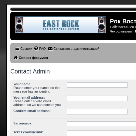
Рок Вост
Сайт посвящен м
Чехословакии, П
Ссылки
FAQ
Связаться с администрацией
Список форумов
Contact Admin
Your name:
Please enter your name, so the
message has an identity.
Your email address:
Please enter a valid email
address, so we can contact you.
Confirm email address:
Заголовок:
Текст сообщения: