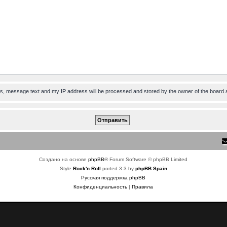
ess, message text and my IP address will be processed and stored by the owner of the board 
Создано на основе
phpBB
® Forum Software © phpBB Limited
Style
Rock'n Roll
ported 3.3 by
phpBB Spain
Русская поддержка phpBB
Конфиденциальность
|
Правила