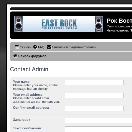
Рок Вост
Сайт посвящен м
Чехословакии, П
Ссылки
FAQ
Связаться с администрацией
Список форумов
Contact Admin
Your name:
Please enter your name, so the
message has an identity.
Your email address:
Please enter a valid email
address, so we can contact you.
Confirm email address:
Заголовок:
Текст сообщения: