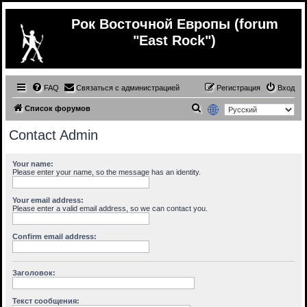
Рок Восточной Европы (forum
"East Rock")
FAQ
Связаться с администрацией
Регистрация
Вход
П
Список форумов
о
Contact Admin
и
с
Your name:
Please enter your name, so the message has an identity.
к
Your email address:
Please enter a valid email address, so we can contact you.
Confirm email address:
Заголовок:
Текст сообщения: