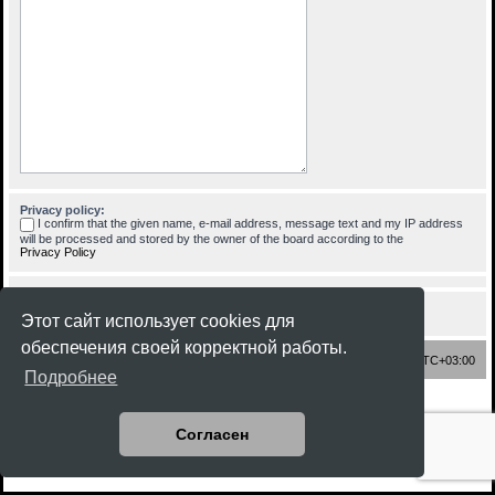
Privacy policy:
I confirm that the given name, e-mail address, message text and my IP address
will be processed and stored by the owner of the board according to the
Privacy Policy
Этот сайт использует cookies для
обеспечения своей корректной работы.
Список форумов
Часовой пояс:
UTC+03:00
Подробнее
Создано на основе
phpBB
® Forum Software © phpBB Limited
Style
Rock'n Roll
ported 3.3 by
phpBB Spain
Согласен
Русская поддержка phpBB
Конфиденциальность
|
Правила