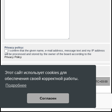
Privacy policy:
I confirm that the given name, e-mail address, message text and my IP address
will be processed and stored by the owner of the board according to the
Privacy Policy
Этот сайт использует cookies для
обеспечения своей корректной работы.
Список форумов
Часовой пояс:
UTC+03:00
Подробнее
Создано на основе
phpBB
® Forum Software © phpBB Limited
Style
Rock'n Roll
ported 3.3 by
phpBB Spain
Согласен
Русская поддержка phpBB
Конфиденциальность
|
Правила