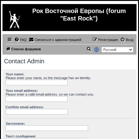
Рок Восточной Европы (forum
"East Rock")
FAQ
Связаться с администрацией
Регистрация
Вход
П
Список форумов
о
Contact Admin
и
с
Your name:
Please enter your name, so the message has an identity.
к
Your email address:
Please enter a valid email address, so we can contact you.
Confirm email address:
Заголовок:
Текст сообщения: