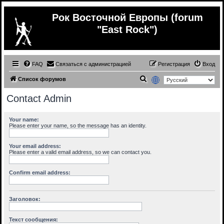
Рок Восточной Европы (forum
"East Rock")
FAQ
Связаться с администрацией
Регистрация
Вход
П
Список форумов
о
Contact Admin
и
с
Your name:
Please enter your name, so the message has an identity.
к
Your email address:
Please enter a valid email address, so we can contact you.
Confirm email address:
Заголовок:
Текст сообщения: