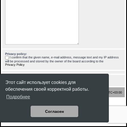
Privacy policy:
I confirm that the given name, e-mail address, message text and my IP address
will be processed and stored by the owner of the board according to the
Privacy Policy
Этот сайт использует cookies для
обеспечения своей корректной работы.
Список форумов
Часовой пояс:
UTC+03:00
Подробнее
Создано на основе
phpBB
® Forum Software © phpBB Limited
Style
Rock'n Roll
ported 3.3 by
phpBB Spain
Согласен
Русская поддержка phpBB
Конфиденциальность
|
Правила