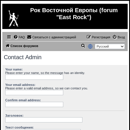
Рок Восточной Европы (forum
"East Rock")
FAQ
Связаться с администрацией
Регистрация
Вход
П
Список форумов
о
Contact Admin
и
с
Your name:
Please enter your name, so the message has an identity.
к
Your email address:
Please enter a valid email address, so we can contact you.
Confirm email address:
Заголовок:
Текст сообщения: