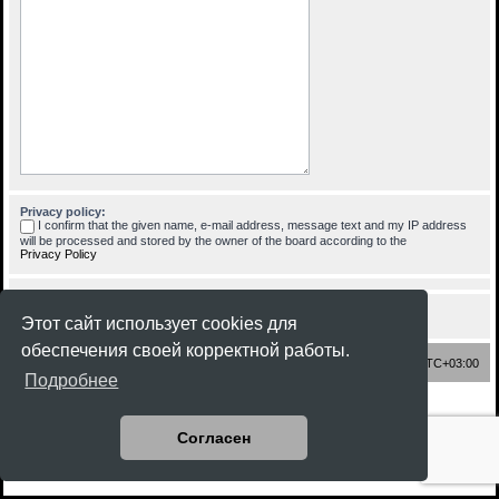
Privacy policy:
I confirm that the given name, e-mail address, message text and my IP address
will be processed and stored by the owner of the board according to the
Privacy Policy
Этот сайт использует cookies для
обеспечения своей корректной работы.
Список форумов
Часовой пояс:
UTC+03:00
Подробнее
Создано на основе
phpBB
® Forum Software © phpBB Limited
Style
Rock'n Roll
ported 3.3 by
phpBB Spain
Согласен
Русская поддержка phpBB
Конфиденциальность
|
Правила