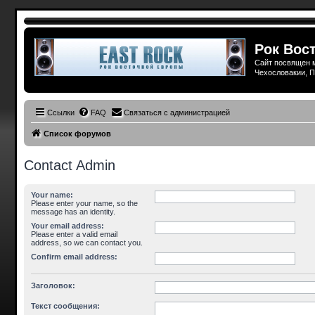
Рок Вост
Сайт посвящен м
Чехословакии, П
Ссылки
FAQ
Связаться с администрацией
Список форумов
Contact Admin
Your name:
Please enter your name, so the
message has an identity.
Your email address:
Please enter a valid email
address, so we can contact you.
Confirm email address:
Заголовок:
Текст сообщения: