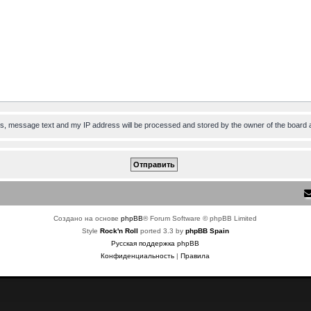
ess, message text and my IP address will be processed and stored by the owner of the board 
Создано на основе
phpBB
® Forum Software © phpBB Limited
Style
Rock'n Roll
ported 3.3 by
phpBB Spain
Русская поддержка phpBB
Конфиденциальность
|
Правила