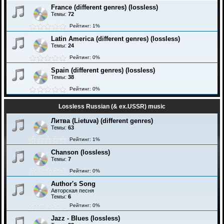
France (different genres) (lossless)
Темы:
72
Рейтинг: 1%
Latin America (different genres) (lossless)
Темы:
24
Рейтинг: 0%
Spain (different genres) (lossless)
Темы:
38
Рейтинг: 0%
Lossless Russian (& ex.USSR) music
Литва (Lietuva) (different genres)
Темы:
63
Рейтинг: 1%
Chanson (lossless)
Темы:
7
Рейтинг: 0%
Author's Song
Авторская песня
Темы:
6
Рейтинг: 0%
Jazz - Blues (lossless)