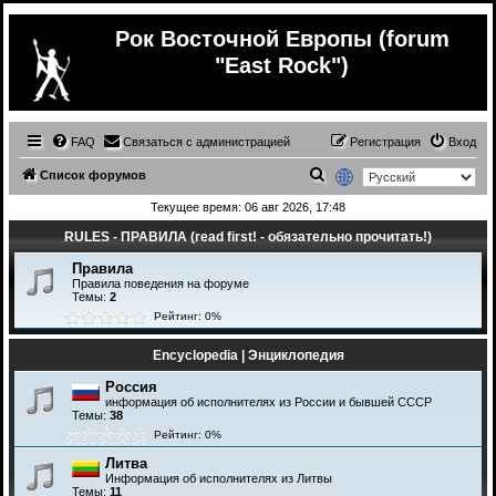
Рок Восточной Европы (forum
"East Rock")
FAQ
Связаться с администрацией
Регистрация
Вход
П
Список форумов
о
Текущее время: 06 авг 2026, 17:48
и
RULES - ПРАВИЛА (read first! - обязательно прочитать!)
с
Правила
к
Правила поведения на форуме
Темы:
2
Рейтинг: 0%
Encyclopedia | Энциклопедия
Россия
информация об исполнителях из России и бывшей СССР
Темы:
38
Рейтинг: 0%
Литва
Информация об исполнителях из Литвы
Темы:
11