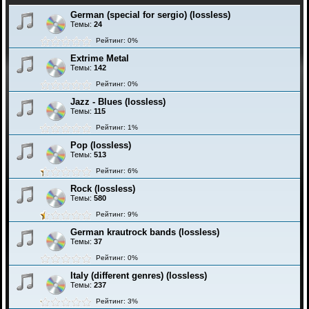
German (special for sergio) (lossless)
Темы:
24
Рейтинг: 0%
Extrime Metal
Темы:
142
Рейтинг: 0%
Jazz - Blues (lossless)
Темы:
115
Рейтинг: 1%
Pop (lossless)
Темы:
513
Рейтинг: 6%
Rock (lossless)
Темы:
580
Рейтинг: 9%
German krautrock bands (lossless)
Темы:
37
Рейтинг: 0%
Italy (different genres) (lossless)
Темы:
237
Рейтинг: 3%